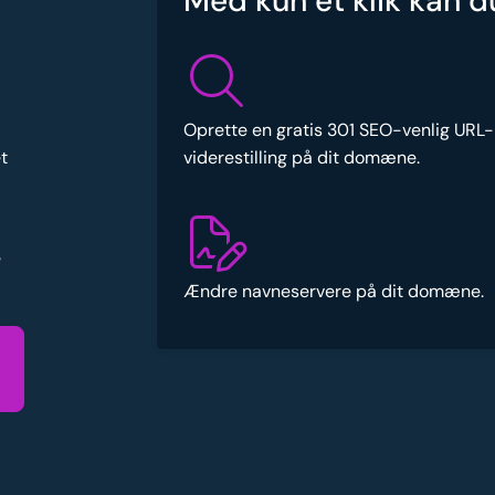
Med kun et klik kan d
Oprette en gratis 301 SEO-venlig URL-
viderestilling på dit domæne.
t
e
Ændre navneservere på dit domæne.