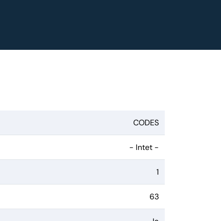
CODES
- Intet -
1
63