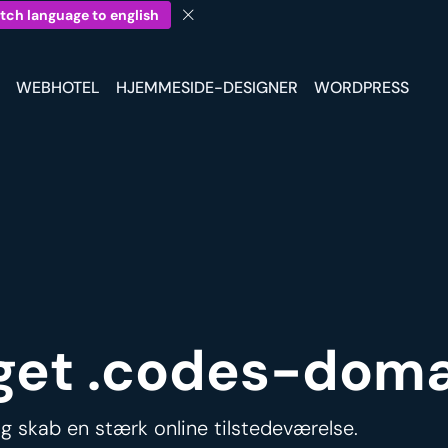
tch language to english
WEBHOTEL
HJEMMESIDE-DESIGNER
WORDPRESS
 eget .codes-dom
 skab en stærk online tilstedeværelse.