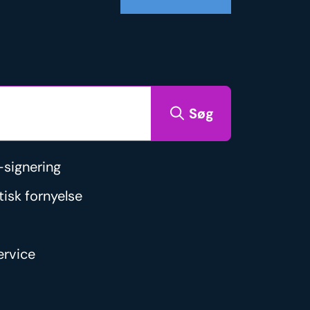
Søg
signering
isk fornyelse
rvice