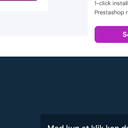
1-click inst
Prestashop 
S