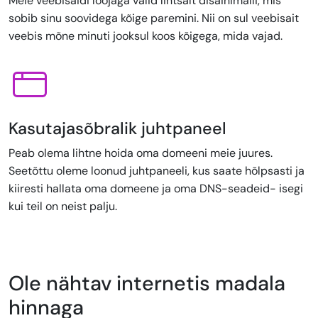
Meie veebisaidi loojaga valid lihtsalt disainimalli, mis
sobib sinu soovidega kõige paremini. Nii on sul veebisait
veebis mõne minuti jooksul koos kõigega, mida vajad.
Kasutajasõbralik juhtpaneel
Peab olema lihtne hoida oma domeeni meie juures.
Seetõttu oleme loonud juhtpaneeli, kus saate hõlpsasti ja
kiiresti hallata oma domeene ja oma DNS-seadeid- isegi
kui teil on neist palju.
Ole nähtav internetis madala
hinnaga