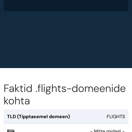
Faktid .flights-domeenide
kohta
TLD (Tipptasemel domeen)
FLIGHTS
Riik
- Mitte midagi -