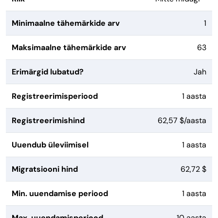
Minimaalne tähemärkide arv
1
Maksimaalne tähemärkide arv
63
Erimärgid lubatud?
Jah
Registreerimisperiood
1 aasta
Registreerimishind
62,57 $/aasta
Uuendub üleviimisel
1 aasta
Migratsiooni hind
62,72 $
Min. uuendamise periood
1 aasta
Max. uuendamisperiood
10 aasta