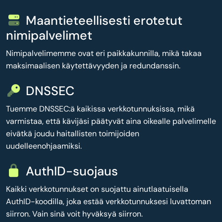
Maantieteellisesti erotetut
nimipalvelimet
Nimipalvelimemme ovat eri paikkakunnilla, mikä takaa
maksimaalisen käytettävyyden ja redundanssin.
DNSSEC
Tuemme DNSSEC:ä kaikissa verkkotunnuksissa, mikä
varmistaa, että kävijäsi päätyvät aina oikealle palvelimelle
eivätkä joudu haitallisten toimijoiden
uudelleenohjaamiksi.
AuthID-suojaus
Kaikki verkkotunnukset on suojattu ainutlaatuisella
AuthID-koodilla, joka estää verkkotunnuksesi luvattoman
siirron. Vain sinä voit hyväksyä siirron.