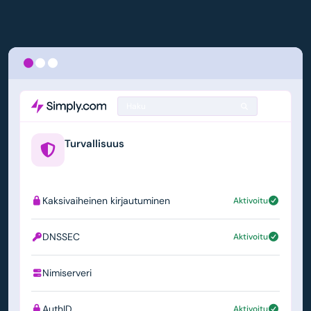
Haku
Turvallisuus
example.us
Kaksivaiheinen kirjautuminen
Aktivoitu
DNSSEC
Aktivoitu
Nimiserveri
ns1.simply.com
AuthID
Aktivoitu