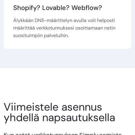
Shopify? Lovable? Webflow?
Älykkään DNS-määrittelyn avulla voit helposti
määrittää verkkotunnuksesi osoittamaan netin
suosituimpiin palveluihin.
Viimeistele asennus
yhdellä napsautuksella
Kun ostat verkkotunnuksen Simply.comista,