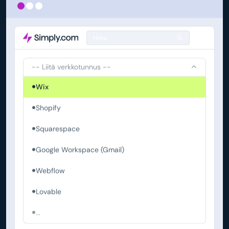
Haku
-- Liitä verkkotunnus --
Wix
Shopify
Squarespace
Google Workspace (Gmail)
Webflow
Lovable
...