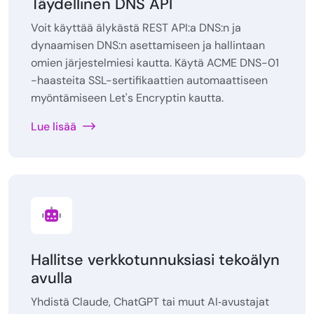
Täydellinen DNS API
Voit käyttää älykästä REST API:a DNS:n ja
dynaamisen DNS:n asettamiseen ja hallintaan
omien järjestelmiesi kautta. Käytä ACME DNS-01
-haasteita SSL-sertifikaattien automaattiseen
myöntämiseen Let's Encryptin kautta.
Lue lisää
Hallitse verkkotunnuksiasi tekoälyn
avulla
Yhdistä Claude, ChatGPT tai muut AI‑avustajat