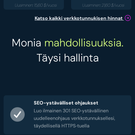
Uusiminen: 15,60 $/vuosi
Uusiminen: 21,60 $/vuosi
Katso kaikki verkkotunnukisen hinnat
Monia
mahdollisuuksia.
Täysi hallinta
SEO-ystävälliset ohjaukset
Luo ilmainen 301 SEO‑ystävällinen
uudelleenohjaus verkkotunnuksellesi,
täydellisellä HTTPS‑tuella