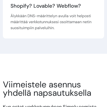
Shopify? Lovable? Webflow?
Älykkään DNS-määrittelyn avulla voit helposti
määrittää verkkotunnuksesi osoittamaan netin
suosituimpiin palveluihin.
Viimeistele asennus
yhdellä napsautuksella
Kun ostat verkkotunnuksen Simply.comista,