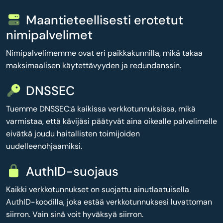
Maantieteellisesti erotetut
nimipalvelimet
Nimipalvelimemme ovat eri paikkakunnilla, mikä takaa
maksimaalisen käytettävyyden ja redundanssin.
DNSSEC
Tuemme DNSSEC:ä kaikissa verkkotunnuksissa, mikä
varmistaa, että kävijäsi päätyvät aina oikealle palvelimelle
eivätkä joudu haitallisten toimijoiden
uudelleenohjaamiksi.
AuthID-suojaus
Kaikki verkkotunnukset on suojattu ainutlaatuisella
AuthID-koodilla, joka estää verkkotunnuksesi luvattoman
siirron. Vain sinä voit hyväksyä siirron.