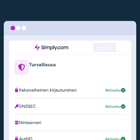
Haku
Turvallisuus
example.us
Kaksivaiheinen kirjautuminen
Aktivoitu
DNSSEC
Aktivoitu
Nimiserveri
ns1.simply.com
AuthID
Aktivoitu