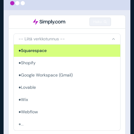
Haku
-- Liitä verkkotunnus --
Squarespace
Shopify
Google Workspace (Gmail)
Lovable
Wix
Webflow
...