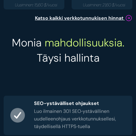
Uusiminen: 15,60 $/vuosi
Uusiminen: 21,60 $/vuosi
Katso kaikki verkkotunnukisen hinnat
Monia
mahdollisuuksia.
Täysi hallinta
SEO-ystävälliset ohjaukset
Luo ilmainen 301 SEO‑ystävällinen
uudelleenohjaus verkkotunnuksellesi,
täydellisellä HTTPS‑tuella