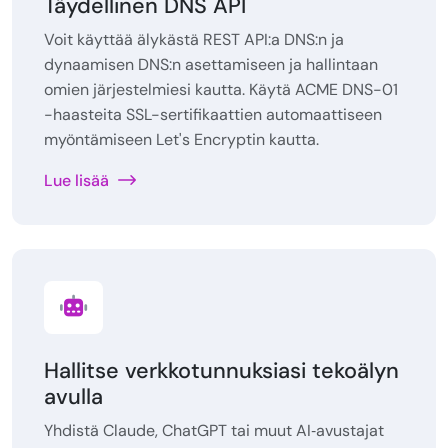
Täydellinen DNS API
Voit käyttää älykästä REST API:a DNS:n ja
dynaamisen DNS:n asettamiseen ja hallintaan
omien järjestelmiesi kautta. Käytä ACME DNS-01
-haasteita SSL-sertifikaattien automaattiseen
myöntämiseen Let's Encryptin kautta.
Lue lisää
Hallitse verkkotunnuksiasi tekoälyn
avulla
Yhdistä Claude, ChatGPT tai muut AI‑avustajat