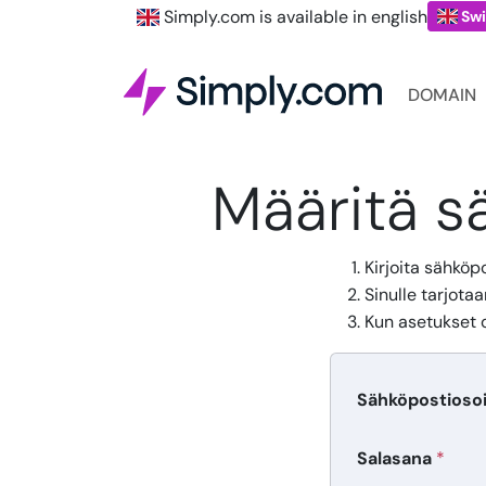
Simply.com is available in english
Swi
DOMAIN
Määritä s
Kirjoita sähköp
Sinulle tarjota
Kun asetukset o
Sähköpostioso
Salasana