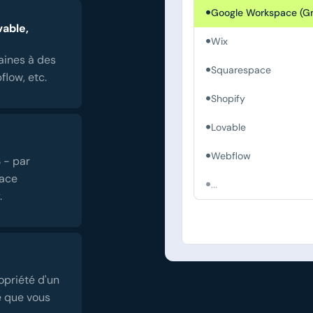
Google Workspace (Gm
vable,
Wix
aines à des
Squarespace
low, etc.
Shopify
Lovable
Webflow
 - par
ace
...
.
opriété d'un
e que vous