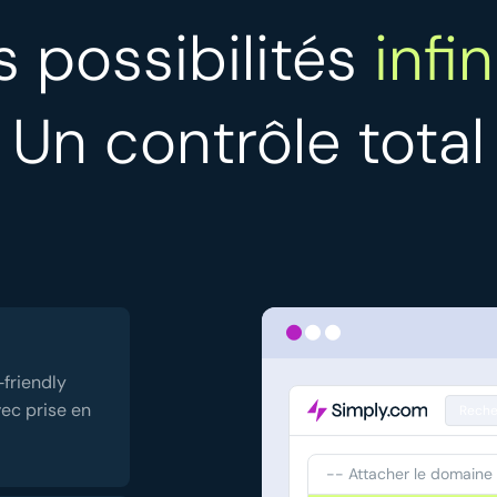
 possibilités
infin
Un contrôle total
‑friendly
vec prise en
Reche
-- Attacher le domaine