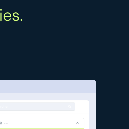
ies.
rcher
 à --