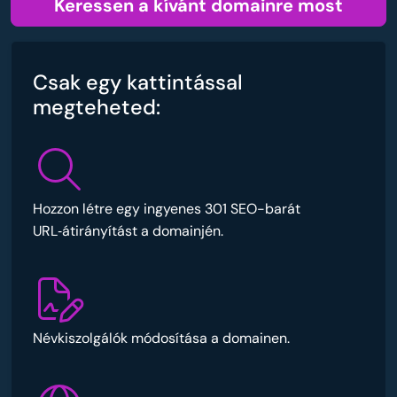
Keressen a kívánt domainre most
Csak egy kattintással
megteheted:
Hozzon létre egy ingyenes 301 SEO-barát
URL‑átirányítást a domainjén.
Névkiszolgálók módosítása a domainen.