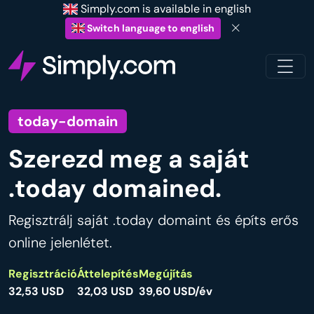
Simply.com is available in english
Switch language to english
today-domain
Szerezd meg a saját
.today domained.
Regisztrálj saját .today domaint és építs erős
online jelenlétet.
Regisztráció
Áttelepítés
Megújítás
32,53 USD
32,03 USD
39,60 USD/év