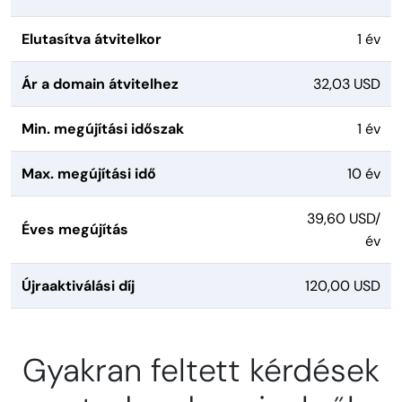
Elutasítva átvitelkor
1 év
Ár a domain átvitelhez
32,03 USD
Min. megújítási időszak
1 év
Max. megújítási idő
10 év
39,60 USD/
Éves megújítás
év
Újraaktiválási díj
120,00 USD
Gyakran feltett kérdések