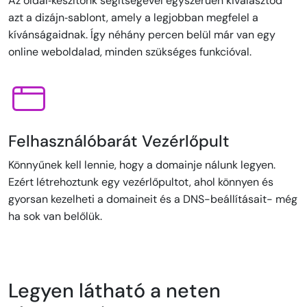
Az oldal‑készítőnk segítségével egyszerűen kiválasztod
azt a dizájn‑sablont, amely a legjobban megfelel a
kívánságaidnak. Így néhány percen belül már van egy
online weboldalad, minden szükséges funkcióval.
Felhasználóbarát Vezérlőpult
Könnyűnek kell lennie, hogy a domainje nálunk legyen.
Ezért létrehoztunk egy vezérlőpultot, ahol könnyen és
gyorsan kezelheti a domaineit és a DNS-beállításait- még
ha sok van belőlük.
Legyen látható a neten