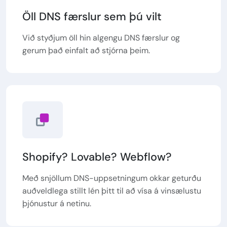
Öll DNS færslur sem þú vilt
Við styðjum öll hin algengu DNS færslur og
gerum það einfalt að stjórna þeim.
Shopify? Lovable? Webflow?
Með snjöllum DNS-uppsetningum okkar geturðu
auðveldlega stillt lén þitt til að vísa á vinsælustu
þjónustur á netinu.