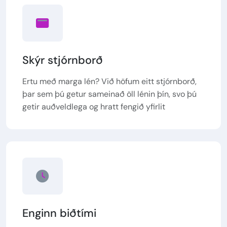
Skýr stjórnborð
Ertu með marga lén? Við höfum eitt stjórnborð,
þar sem þú getur sameinað öll lénin þín, svo þú
getir auðveldlega og hratt fengið yfirlit
Enginn biðtími