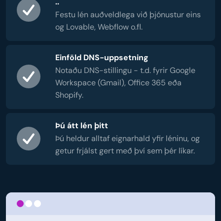
..
Festu lén auðveldlega við þjónustur eins
og Lovable, Webflow o.fl.
Einföld DNS-uppsetning
Notaðu DNS-stillingu - t.d. fyrir Google
Workspace (Gmail), Office 365 eða
Shopify.
Þú átt lén þitt
Þú heldur alltaf eignarhald yfir léninu, og
getur frjálst gert með því sem þér líkar.