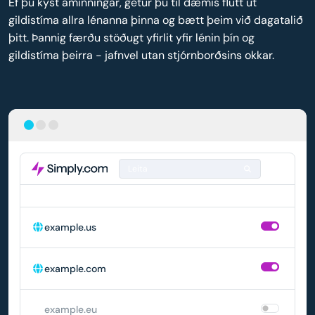
Ef þú kýst áminningar, getur þú til dæmis flutt út
gildistíma allra lénanna þinna og bætt þeim við dagatalið
þitt. Þannig færðu stöðugt yfirlit yfir lénin þín og
gildistíma þeirra - jafnvel utan stjórnborðsins okkar.
Leita
LÉN
SJÁLFVIRK ENDURNÝJUN
example.us
example.com
example.eu