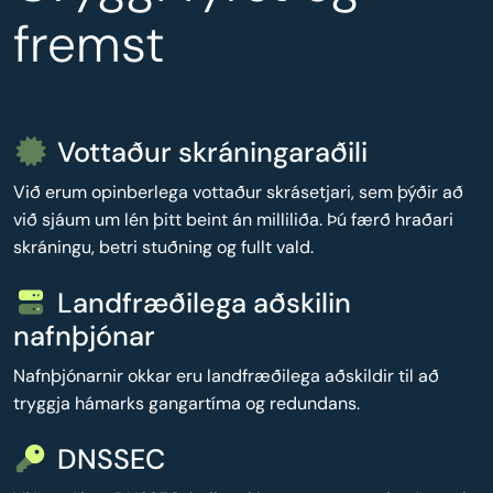
fremst
Vottaður skráningaraðili
Við erum opinberlega vottaður skrásetjari, sem þýðir að
við sjáum um lén þitt beint án milliliða. Þú færð hraðari
skráningu, betri stuðning og fullt vald.
Landfræðilega aðskilin
nafnþjónar
Nafnþjónarnir okkar eru landfræðilega aðskildir til að
tryggja hámarks gangartíma og redundans.
DNSSEC