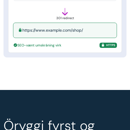
301 redirect
https://www.example.com/shop/
SEO-vænt umskráning virk
HTTPS
Öryggi fyrst og