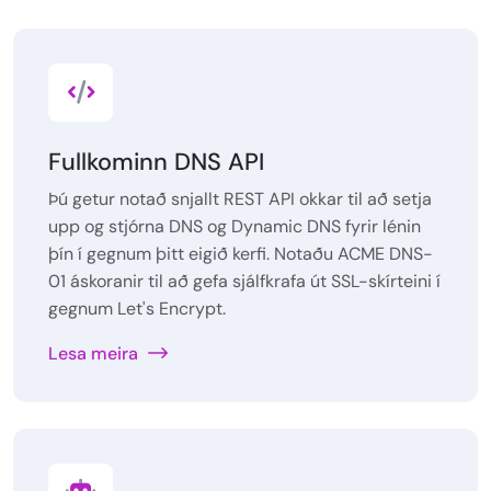
Fullkominn DNS API
Þú getur notað snjallt REST API okkar til að setja
upp og stjórna DNS og Dynamic DNS fyrir lénin
þín í gegnum þitt eigið kerfi. Notaðu ACME DNS-
01 áskoranir til að gefa sjálfkrafa út SSL-skírteini í
gegnum Let's Encrypt.
Lesa meira