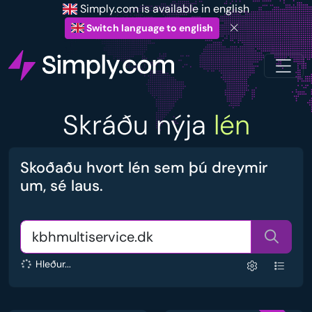
Simply.com is available in english
Switch language to english
Skráðu nýja
lén
Skoðaðu hvort lén sem þú dreymir
um, sé laus.
Hleður...