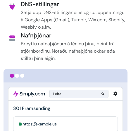
DNS-stillingar
Setja upp DNS-stillingar eins og t.d. uppsetningu
á Google Apps (Gmail), Tumblr, Wix.com, Shopify,
Weebly o.s.frv.
Nafnþjónar
Breyttu nafnaþjónum á léninu þínu, beint frá
stjórnborðinu. Notaðu nafnaþjóna okkar eða
stilltu þína eigin.
Leita
301 Framsending
https://example.us