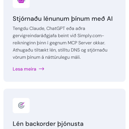
Stjórnaðu lénunum þínum með AI
Tengdu Claude, ChatGPT eða aðra
gervigreindaráðgjafa beint við Simply.com-
reikninginn þinn í gegnum MCP Server okkar.
Athugaðu tiltækt lén, stilltu DNS og stjórnaðu
vörum þínum á náttúrulegu máli.
Lesa meira
Lén backorder þjónusta