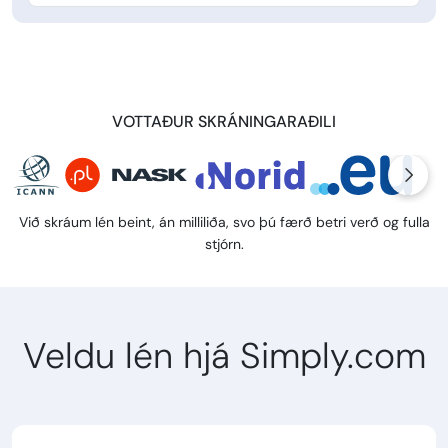
VOTTAÐUR SKRÁNINGARAÐILI
Við skráum lén beint, án milliliða, svo þú færð betri verð og fulla
stjórn.
Veldu lén hjá Simply.com