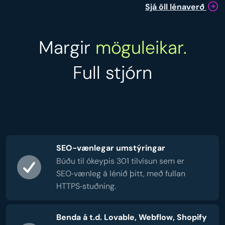
Sjá öll lénaverð
Margir
möguleikar.
Full stjórn
SEO-vænlegar umstýringar
Búðu til ókeypis 301 tilvísun sem er
SEO‑vænleg á lénið þitt, með fullan
HTTPS‑stuðning.
Benda á t.d. Lovable, Webflow, Shopify