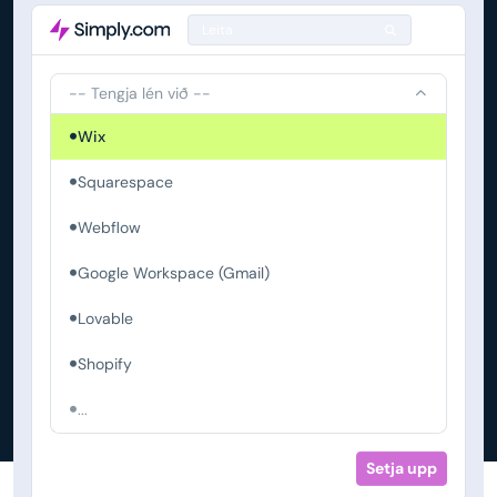
Leita
-- Tengja lén við --
Wix
Squarespace
Webflow
Google Workspace (Gmail)
Lovable
Shopify
...
Setja upp