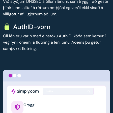
Við styðjum DNSSEC á öllum lénum, sem tryggir að gestir
þínir lendi alltaf á réttum netþjóni og verði ekki vísað á
villigötur af illgjörnum aðilum.
AuthID-vörn
Öll lén eru varin með einstöku AuthID-kóða sem kemur í
veg fyrir óheimila flutning á léni þínu. Aðeins þú getur
samþykkt flutning.
Leita
Öryggi
example.us