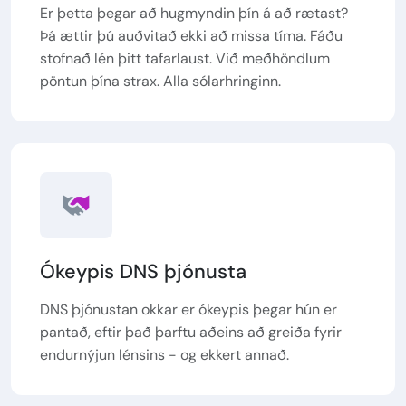
Er þetta þegar að hugmyndin þín á að rætast?
Þá ættir þú auðvitað ekki að missa tíma. Fáðu
stofnað lén þitt tafarlaust. Við meðhöndlum
pöntun þína strax. Alla sólarhringinn.
Ókeypis DNS þjónusta
DNS þjónustan okkar er ókeypis þegar hún er
pantað, eftir það þarftu aðeins að greiða fyrir
endurnýjun lénsins - og ekkert annað.