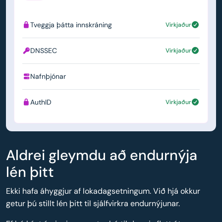
Tveggja þátta innskráning
Virkjaður
DNSSEC
Virkjaður
Nafnþjónar
ns1.simply.com
AuthID
Virkjaður
Aldrei gleymdu að endurnýja
lén þitt
Ekki hafa áhyggjur af lokadagsetningum. Við hjá okkur
getur þú stillt lén þitt til sjálfvirkra endurnýjunar.