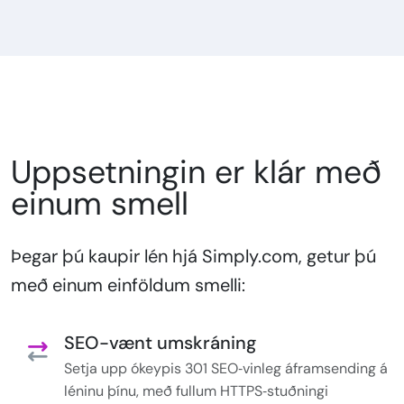
Uppsetningin er klár með
einum smell
Þegar þú kaupir lén hjá Simply.com, getur þú
með einum einföldum smelli:
SEO-vænt umskráning
Setja upp ókeypis 301 SEO‑vinleg áframsending á
léninu þínu, með fullum HTTPS‑stuðningi