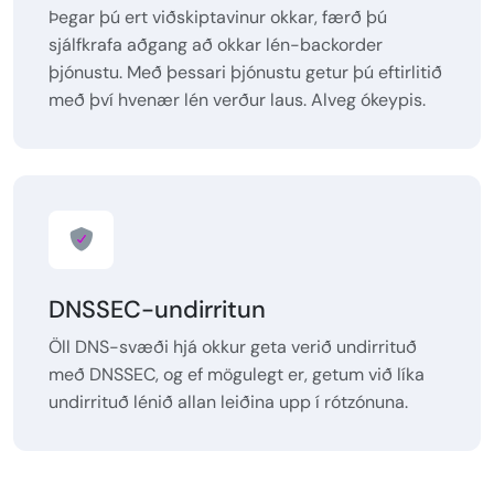
Þegar þú ert viðskiptavinur okkar, færð þú
sjálfkrafa aðgang að okkar lén-backorder
þjónustu. Með þessari þjónustu getur þú eftirlitið
með því hvenær lén verður laus. Alveg ókeypis.
DNSSEC-undirritun
Öll DNS-svæði hjá okkur geta verið undirrituð
með DNSSEC, og ef mögulegt er, getum við líka
undirrituð lénið allan leiðina upp í rótzónuna.