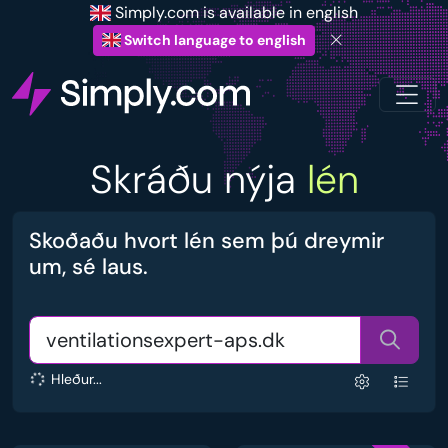
Simply.com is available in english
Switch language to english
Skráðu nýja
lén
Skoðaðu hvort lén sem þú dreymir
um, sé laus.
Hleður...