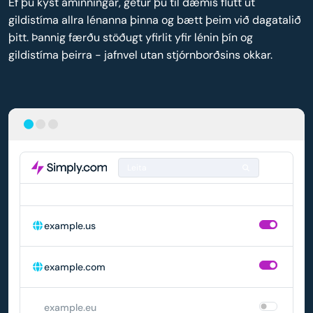
Ef þú kýst áminningar, getur þú til dæmis flutt út
gildistíma allra lénanna þinna og bætt þeim við dagatalið
þitt. Þannig færðu stöðugt yfirlit yfir lénin þín og
gildistíma þeirra - jafnvel utan stjórnborðsins okkar.
Leita
LÉN
SJÁLFVIRK ENDURNÝJUN
example.us
example.com
example.eu