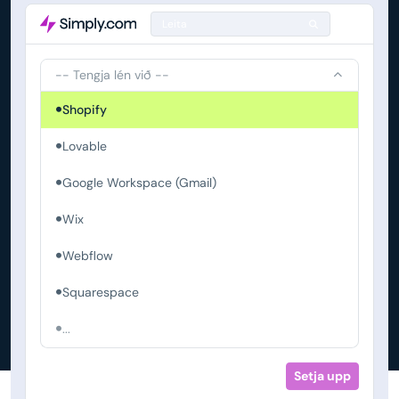
Leita
-- Tengja lén við --
Shopify
Lovable
Google Workspace (Gmail)
Wix
Webflow
Squarespace
...
Setja upp