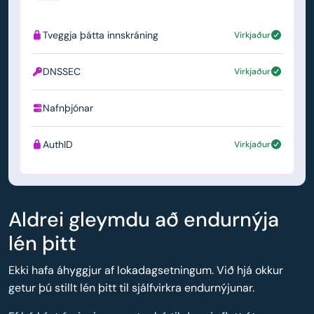
Tveggja þátta innskráning
Virkjaður
DNSSEC
Virkjaður
Nafnþjónar
ns1.simply.com
AuthID
Virkjaður
Aldrei gleymdu að endurnýja
lén þitt
Ekki hafa áhyggjur af lokadagsetningum. Við hjá okkur
getur þú stillt lén þitt til sjálfvirkra endurnýjunar.