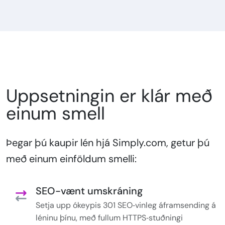
Uppsetningin er klár með
einum smell
Þegar þú kaupir lén hjá Simply.com, getur þú
með einum einföldum smelli:
SEO-vænt umskráning
Setja upp ókeypis 301 SEO‑vinleg áframsending á
léninu þínu, með fullum HTTPS‑stuðningi