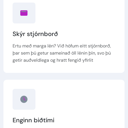
Skýr stjórnborð
Ertu með marga lén? Við höfum eitt stjórnborð,
þar sem þú getur sameinað öll lénin þín, svo þú
getir auðveldlega og hratt fengið yfirlit
Enginn biðtími