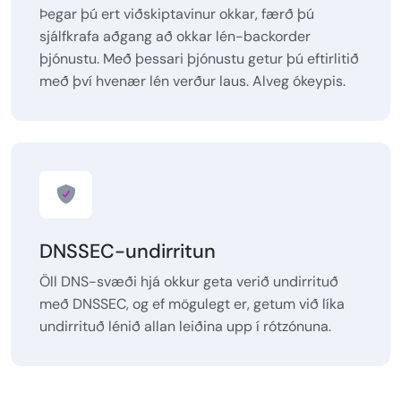
Þegar þú ert viðskiptavinur okkar, færð þú
sjálfkrafa aðgang að okkar lén-backorder
þjónustu. Með þessari þjónustu getur þú eftirlitið
með því hvenær lén verður laus. Alveg ókeypis.
DNSSEC-undirritun
Öll DNS-svæði hjá okkur geta verið undirrituð
með DNSSEC, og ef mögulegt er, getum við líka
undirrituð lénið allan leiðina upp í rótzónuna.