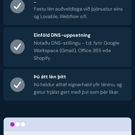
..
Festu lén auðveldlega við þjónustur eins
og Lovable, Webflow o.fl.
Einföld DNS-uppsetning
Notaðu DNS-stillingu - t.d. fyrir Google
Workspace (Gmail), Office 365 eða
Shopify.
Þú átt lén þitt
Þú heldur alltaf eignarhald yfir léninu, og
getur frjálst gert með því sem þér líkar.