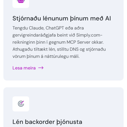
Stjórnaðu lénunum þínum með AI
Tengdu Claude, ChatGPT eða aðra
gervigreindaráðgjafa beint við Simply.com-
reikninginn þinn í gegnum MCP Server okkar.
Athugaðu tiltækt lén, stilltu DNS og stjórnaðu
vörum þínum á náttúrulegu máli.
Lesa meira
Lén backorder þjónusta