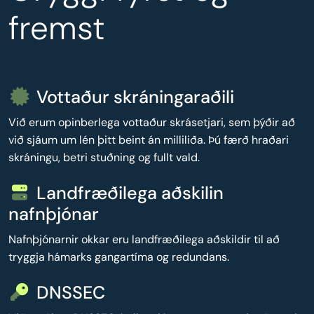
fremst
Vottaður skráningaraðili
Við erum opinberlega vottaður skrásetjari, sem þýðir að
við sjáum um lén þitt beint án milliliða. Þú færð hraðari
skráningu, betri stuðning og fullt vald.
Landfræðilega aðskilin
nafnþjónar
Nafnþjónarnir okkar eru landfræðilega aðskildir til að
tryggja hámarks gangartíma og redundans.
DNSSEC