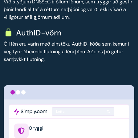
Við styðjum DNSSEC á öllum lénum, sem tryggir að gestir
þínir lendi alltaf á réttum netþjóni og verði ekki vísað á
villigötur af illgjörnum aðilum.
AuthID-vörn
Öll lén eru varin með einstöku AuthID-kóða sem kemur í
veg fyrir óheimila flutning á léni þínu. Aðeins þú getur
samþykkt flutning.
Leita
Öryggi
example.us