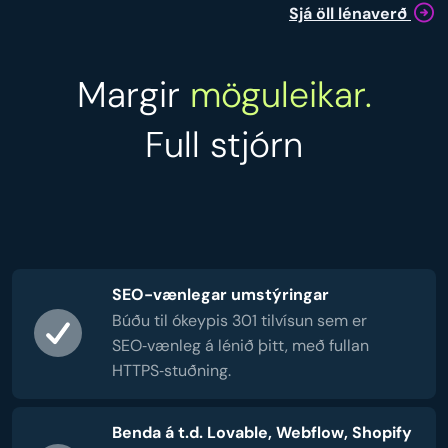
Sjá öll lénaverð
Margir
möguleikar.
Full stjórn
SEO-vænlegar umstýringar
Búðu til ókeypis 301 tilvísun sem er
SEO‑vænleg á lénið þitt, með fullan
HTTPS‑stuðning.
Benda á t.d. Lovable, Webflow, Shopify