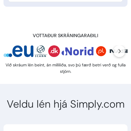
VOTTAÐUR SKRÁNINGARAÐILI
Við skráum lén beint, án milliliða, svo þú færð betri verð og fulla
stjórn.
Veldu lén hjá Simply.com