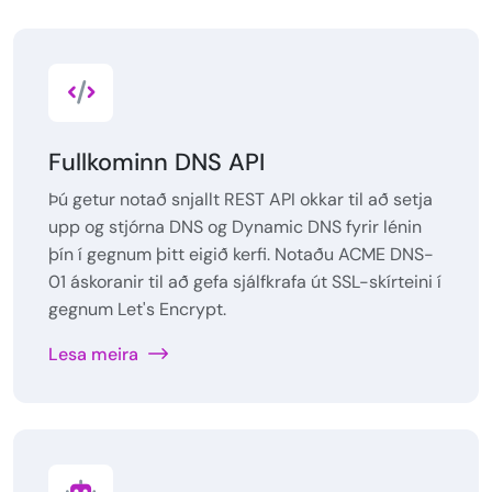
Fullkominn DNS API
Þú getur notað snjallt REST API okkar til að setja
upp og stjórna DNS og Dynamic DNS fyrir lénin
þín í gegnum þitt eigið kerfi. Notaðu ACME DNS-
01 áskoranir til að gefa sjálfkrafa út SSL-skírteini í
gegnum Let's Encrypt.
Lesa meira