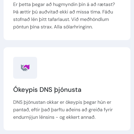
Er þetta þegar að hugmyndin þín á að rætast?
Þá ættir þú auðvitað ekki að missa tíma. Fáðu
stofnað lén þitt tafarlaust. Við meðhöndlum
pöntun þína strax. Alla sólarhringinn.
Ókeypis DNS þjónusta
DNS þjónustan okkar er ókeypis þegar hún er
pantað, eftir það þarftu aðeins að greiða fyrir
endurnýjun lénsins - og ekkert annað.