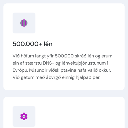
500.000+ lén
Við höfum langt yfir 500.000 skráð lén og erum
ein af stærstu DNS- og lénveituþjónustunum í
Evrópu. Þúsundir viðskiptavina hafa valið okkur.
Við getum með ábyrgð einnig hjálpað þér.