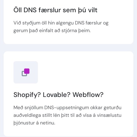
Öll DNS færslur sem þú vilt
Við styðjum öll hin algengu DNS færslur og
gerum það einfalt að stjórna þeim.
Shopify? Lovable? Webflow?
Með snjöllum DNS-uppsetningum okkar geturðu
auðveldlega stillt lén þitt til að vísa á vinsælustu
þjónustur á netinu.