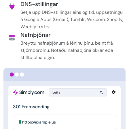
DNS-stillingar
Setja upp DNS-stillingar eins og t.d. uppsetningu
á Google Apps (Gmail), Tumblr, Wix.com, Shopify,
Weebly o.s.frv.
Nafnþjónar
Breyttu nafnaþjónum á léninu þínu, beint frá
stjórnborðinu. Notaðu nafnaþjóna okkar eða
stilltu þína eigin.
Leita
301 Framsending
https://example.us