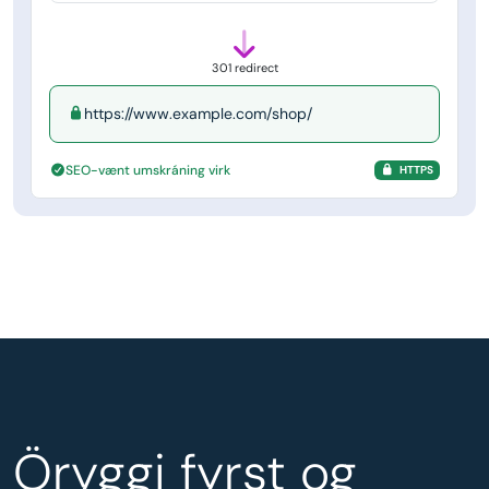
301 redirect
https://www.example.com/shop/
SEO-vænt umskráning virk
HTTPS
Öryggi fyrst og