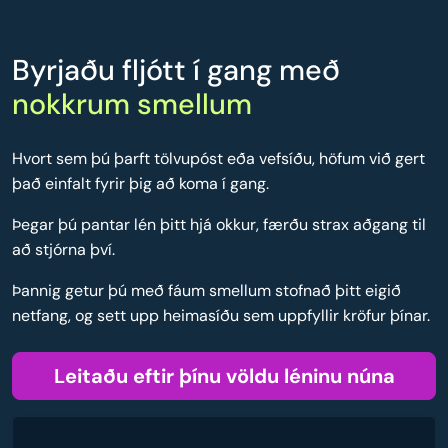
Byrjaðu fljótt í gang með
nokkrum smellum
Hvort sem þú þarft tölvupóst eða vefsíðu, höfum við gert
það einfalt fyrir þig að koma í gang.
Þegar þú pantar lén þitt hjá okkur, færðu strax aðgang til
að stjórna því.
Þannig getur þú með fáum smellum stofnað þitt eigið
netfang, og sett upp heimasíðu sem uppfyllir kröfur þínar.
Leitaðu eftir þínu völdu léninu núna