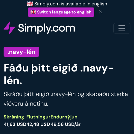
Simply.com is available in english
Switch language to english
.navy-lén
Fáðu þitt eigið .navy-
lén.
Skráðu þitt eigið .navy-lén og skapaðu sterka
viðveru á netinu.
Skráning
Flutningur
Endurnýjun
41,63 USD
42,48 USD
49,56 USD/ár