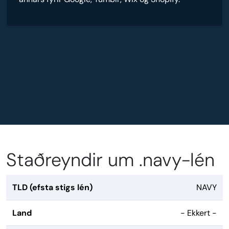
Staðreyndir um .navy-lén
TLD (efsta stigs lén)
NAVY
Land
- Ekkert -