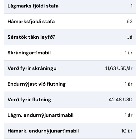
Lágmarks fjöldi stafa
1
Hámarksfjöldi stafa
63
Sérstök tákn leyfð?
Já
Skráningartímabil
1 ár
Verð fyrir skráningu
41,63 USD/ár
Endurnýjast við flutning
1 ár
Verð fyrir flutning
42,48 USD
Lágm. endurnýjunartímabil
1 ár
Hámark. endurnýjunartímabil
10 ár