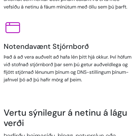
vefsíðu á netinu á fáum mínútum með öllu sem þú þarft.
Notendavænt Stjórnborð
Það á að vera auðvelt að hafa lén þitt hjá okkur. Því höfum
við stofnað stjórnborð þar sem þú getur auðveldlega og
fljótt stjórnað lénunum þínum og DNS-stillingum þínum-
jafnvel þó að þú hafir mörg af þeim.
Vertu sýnilegur á netinu á lágu
verði
Þarfirðu heimasíðu, blogg, netverslun eða