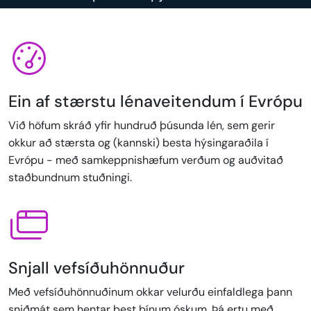
Ein af stærstu lénaveitendum í Evrópu
Við höfum skráð yfir hundruð þúsunda lén, sem gerir
okkur að stærsta og (kannski) besta hýsingaraðila í
Evrópu - með samkeppnishæfum verðum og auðvitað
staðbundnum stuðningi.
Snjall vefsíðuhönnuður
Með vefsíðuhönnuðinum okkar velurðu einfaldlega þann
sniðmát sem hentar best þínum óskum. Þá ertu með