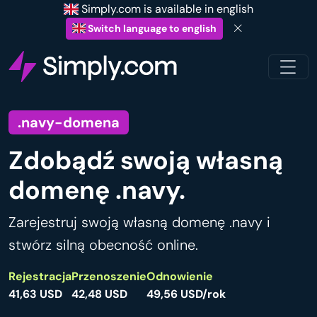
Simply.com is available in english
Switch language to english
.navy-domena
Zdobądź swoją własną
domenę .navy.
Zarejestruj swoją własną domenę .navy i
stwórz silną obecność online.
Rejestracja
Przenoszenie
Odnowienie
41,63 USD
42,48 USD
49,56 USD/rok