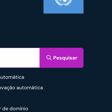
Pesquisar
automática
novação automática
r de domínio