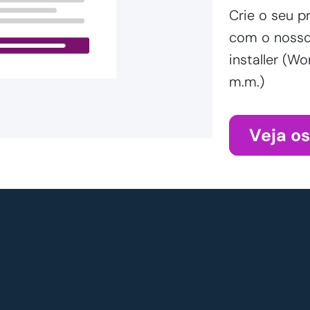
Crie o seu p
com o nosso 
installer (
m.m.)
Veja o