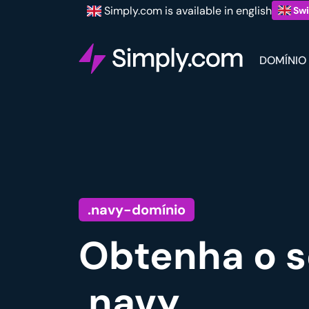
Simply.com is available in english
Swi
DOMÍNIO
.navy-domínio
Obtenha o s
.navy.