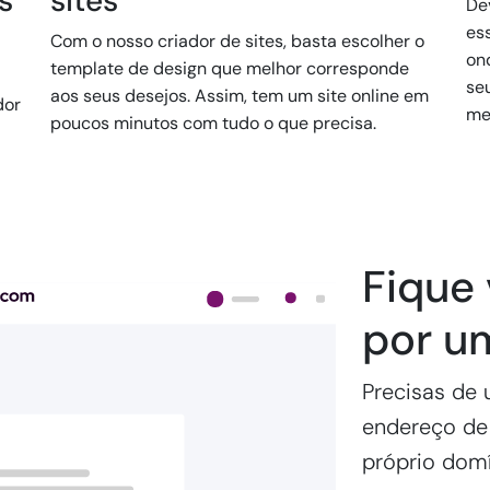
s
sites
Dev
es
Com o nosso criador de sites, basta escolher o
on
template de design que melhor corresponde
se
aos seus desejos. Assim, tem um site online em
dor
me
poucos minutos com tudo o que precisa.
Fique 
por u
Precisas de u
endereço de 
próprio domí