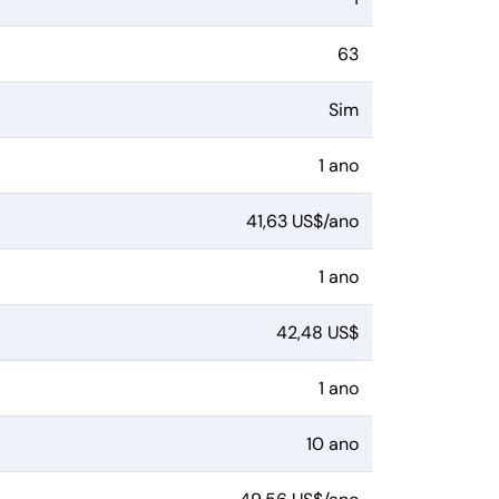
63
Sim
1 ano
41,63 US$/ano
1 ano
42,48 US$
1 ano
10 ano