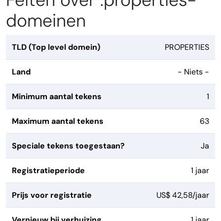
Feiten over .properties-
domeinen
TLD (Top level domein)
PROPERTIES
Land
- Niets -
Minimum aantal tekens
1
Maximum aantal tekens
63
Speciale tekens toegestaan?
Ja
Registratieperiode
1 jaar
Prijs voor registratie
US$ 42,58/jaar
Vernieuw bij verhuizing
1 jaar