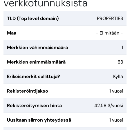
verkkotunnuksista
TLD (Top level domain)
PROPERTIES
Maa
- Ei mitään -
Merkkien vähimmäismäärä
1
Merkkien enimmäismäärä
63
Erikoismerkit sallittuja?
Kyllä
Rekisteröintijakso
1 vuosi
Rekisteröitymisen hinta
42,58 $/vuosi
Uusitaan siirron yhteydessä
1 vuosi