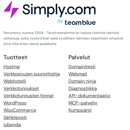
Perustettu vuonna 2004 - Tavoitteenamme on tarjota toimivia teknisiä
ratkaisuja, jotka tyydyttävät sekä syvällisen teknisen osaamisen omaavia
että niitä ilman olevia asiakkaita.
Tuotteet
Palvelut
Hosting
Domainitesti
Verkkosivujen suunnittelija
Webmail
Webhotelli
Domain ninja
Verkkotunnukset
Diagnostiikka
Verkkotunnusten hinnat
API-dokumentaatio
WordPress
MCP-palvelin
WooCommerce
Kumppanit
Sähköposti
iubenda