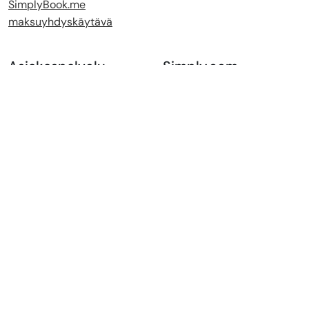
SimplyBook.me
maksuyhdyskäytävä
Asiakaspalvelu
Simply.com
Ota yhteyttä
Simply.com:ista
Tietopankki
Verkkosivusto tekoälyn
Käyttötila
kanssa
Uutiset / Blogi
E-kirja
Compliance
Käyttöehdot
Tietosuoja &
evästekäytäntö