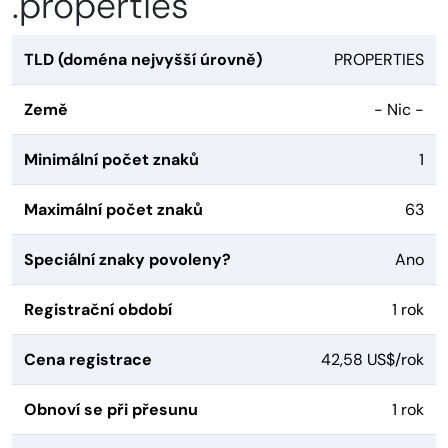
.properties
TLD (doména nejvyšší úrovně)
PROPERTIES
Země
- Nic -
Minimální počet znaků
1
Maximální počet znaků
63
Speciální znaky povoleny?
Ano
Registrační období
1 rok
Cena registrace
42,58 US$/rok
Obnoví se při přesunu
1 rok