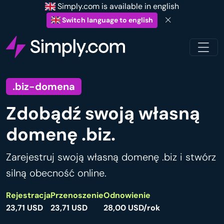
Simply.com is available in english
Switch language to english
.biz-domena
Zdobądź swoją własną
domenę .biz.
Zarejestruj swoją własną domenę .biz i stwórz
silną obecność online.
Rejestracja
Przenoszenie
Odnowienie
23,71 USD
23,71 USD
28,00 USD/rok