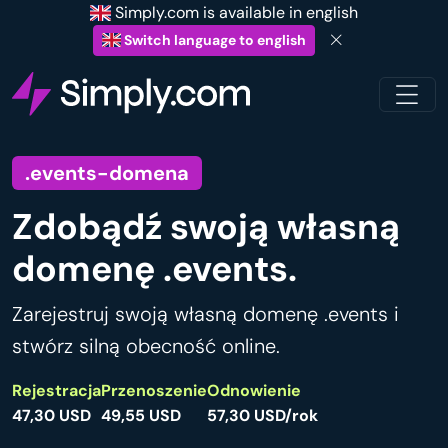
Simply.com is available in english
Switch language to english
.events-domena
Zdobądź swoją własną
domenę .events.
Zarejestruj swoją własną domenę .events i
stwórz silną obecność online.
Rejestracja
Przenoszenie
Odnowienie
47,30 USD
49,55 USD
57,30 USD/rok