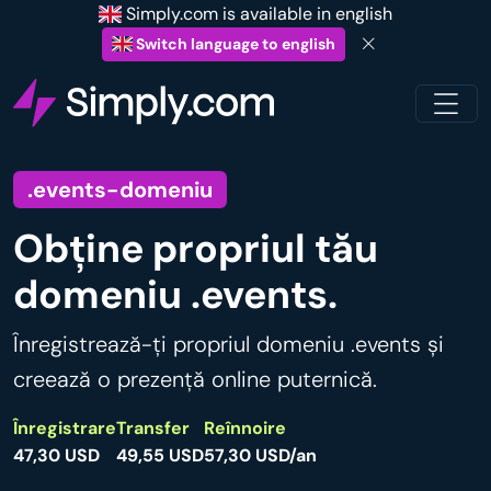
Simply.com is available in english
Switch language to english
.events-domeniu
Obține propriul tău
domeniu .events.
Înregistrează-ți propriul domeniu .events și
creează o prezență online puternică.
Înregistrare
Transfer
Reînnoire
47,30 USD
49,55 USD
57,30 USD/an