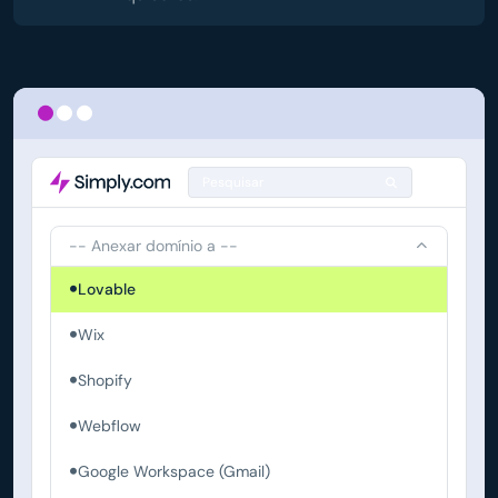
Pesquisar
-- Anexar domínio a --
Lovable
Wix
Shopify
Webflow
Google Workspace (Gmail)