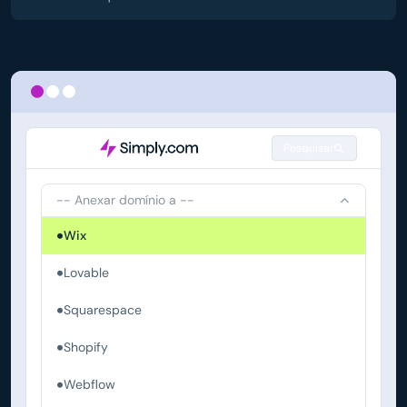
Pesquisar
-- Anexar domínio a --
Wix
Lovable
Squarespace
Shopify
Webflow