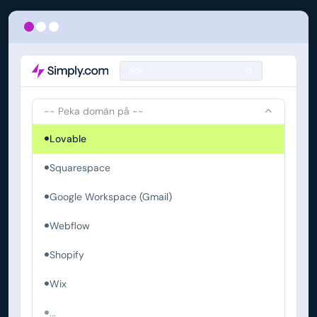
Sök
-- Peka domän på --
Lovable
Squarespace
Google Workspace (Gmail)
Webflow
Shopify
Wix
...