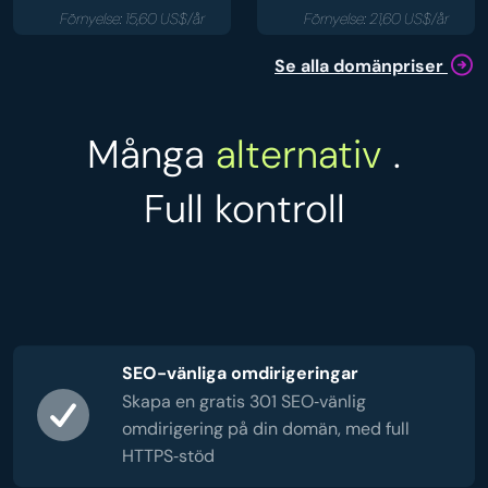
Förnyelse: 15,60 US$/år
Förnyelse: 21,60 US$/år
Se alla domänpriser
Många
alternativ
.
Full kontroll
SEO-vänliga omdirigeringar
Skapa en gratis 301 SEO‑vänlig
omdirigering på din domän, med full
HTTPS‑stöd