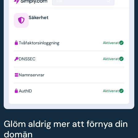
Sök
Säkerhet
example.us
Tvåfaktorsinloggning
Aktiverat
DNSSEC
Aktiverat
Namnservrar
ns1.simply.com
AuthID
Aktiverat
Glöm aldrig mer att förnya din
domän