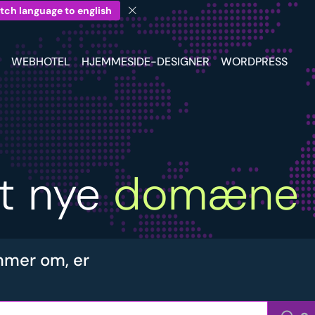
tch language to english
WEBHOTEL
HJEMMESIDE-DESIGNER
WORDPRESS
it nye
domæne
mer om, er