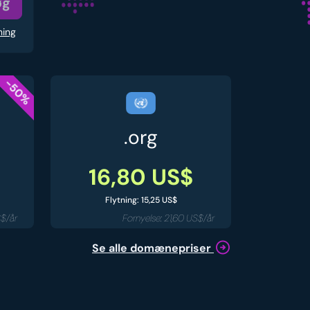
øg
ning
-50%
.org
16,80 US$
Flytning: 15,25 US$
S$/år
Fornyelse: 21,60 US$/år
Se alle domænepriser