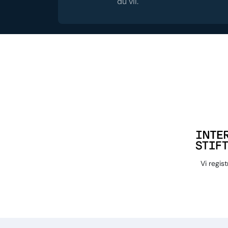
du vil.
Vi regis