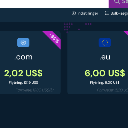
S
Indstillinger
Bulk-søg
-85%
.com
.eu
2,02 US$
6,00 US$
Flytning: 13,19 US$
Flytning: 6,00 US$
Fornyelse: 19,80 US$/år
Fornyelse: 15,60 U