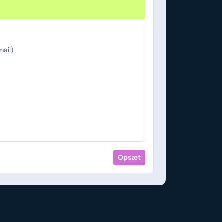
ail)
Opsæt