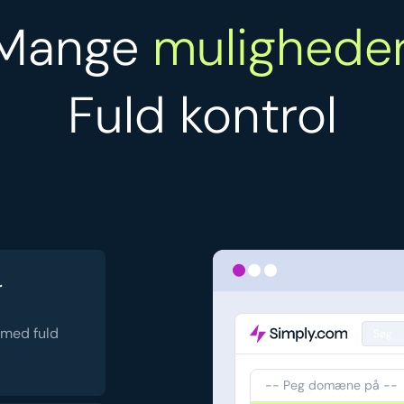
Mange
muligheder
Fuld kontrol
r
 med fuld
Søg
-- Peg domæne på --