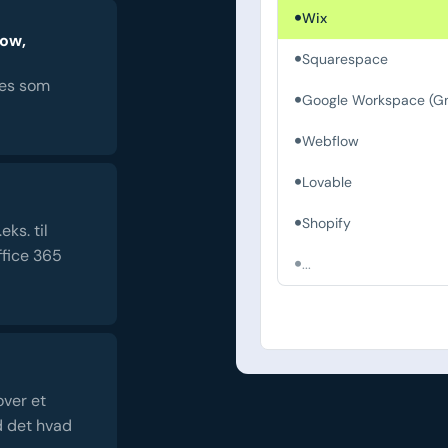
Wix
low,
Squarespace
es som
Google Workspace (Gm
Webflow
Lovable
Shopify
ks. til
fice 365
...
over et
d det hvad