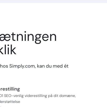
sætningen
lik
hos Simply.com, kan du med ét
estilling
01 SEO-venlig viderestilling på dit domæne,
erstøttelse