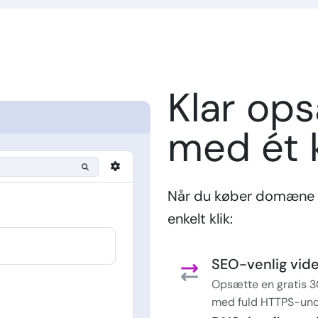
Klar op
med ét k
Når du køber domæne 
enkelt klik:
SEO-venlig vider
Opsætte en gratis 3
med fuld HTTPS-und