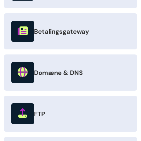
Betalingsgateway
Domæne & DNS
FTP