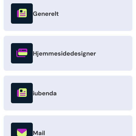
Generelt
Hjemmesidedesigner
iubenda
Mail