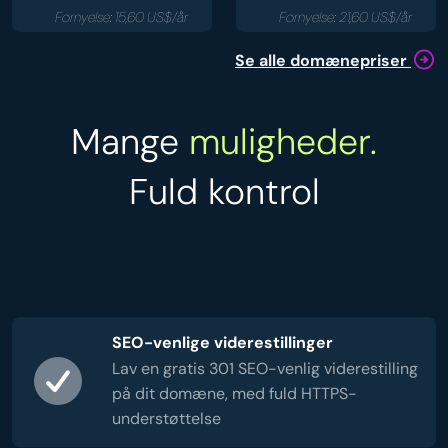
Fornyelse: 15,60 US$/år
Fornyelse: 21,60 US$/år
Se alle domænepriser
Mange
muligheder.
Fuld kontrol
SEO-venlige viderestillinger
Lav en gratis 301 SEO-venlig viderestilling
på dit domæne, med fuld HTTPS-
understøttelse