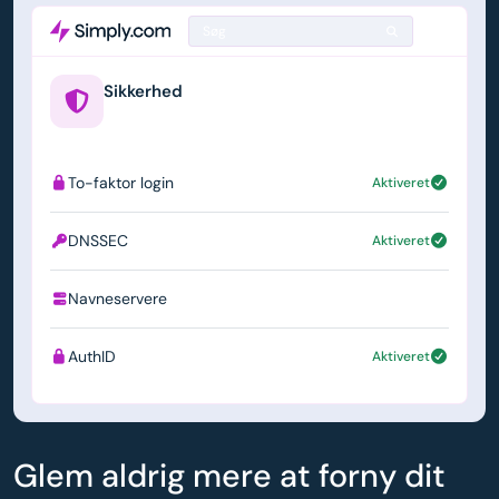
Søg
Sikkerhed
example.us
To-faktor login
Aktiveret
DNSSEC
Aktiveret
Navneservere
ns1.simply.com
AuthID
Aktiveret
Glem aldrig mere at forny dit