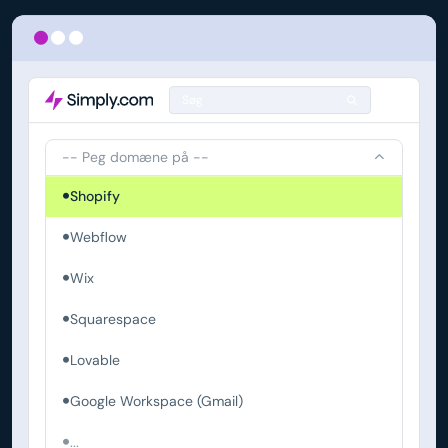
Søg
-- Peg domæne på --
Shopify
Webflow
Wix
Squarespace
Lovable
Google Workspace (Gmail)
...