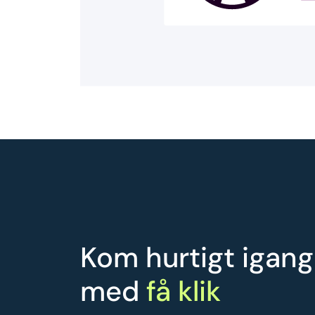
Kom hurtigt igang
med
få klik