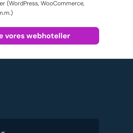
aller (WordPress, WooCommerce,
m.m.)
e vores webhoteller