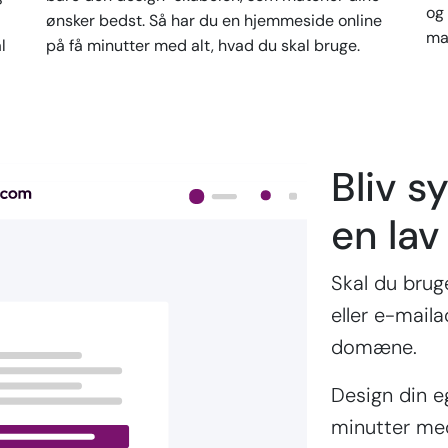
og 
ønsker bedst. Så har du en hjemmeside online
ma
l
på få minutter med alt, hvad du skal bruge.
Bliv sy
en lav
Skal du bru
eller e-mail
domæne.
Design din 
minutter me