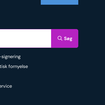
Søg
signering
isk fornyelse
rvice