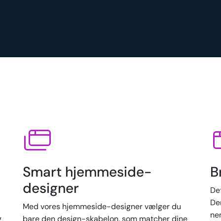
Smart hjemmeside-
B
designer
De
Der
Med vores hjemmeside-designer vælger du
ne
g
bare den design-skabelon, som matcher dine