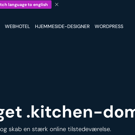
tch language to english
WEBHOTEL
HJEMMESIDE-DESIGNER
WORDPRESS
 eget .kitchen-d
og skab en stærk online tilstedeværelse.