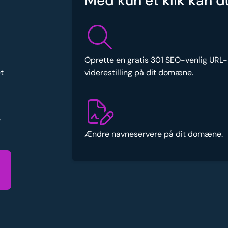
Med kun et klik kan d
Oprette en gratis 301 SEO-venlig URL-
viderestilling på dit domæne.
t
e
Ændre navneservere på dit domæne.