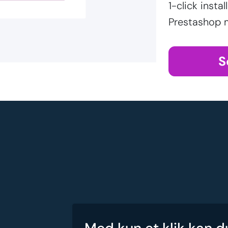
1-click inst
Prestashop 
S