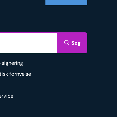
Søg
signering
isk fornyelse
rvice