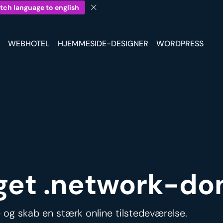
tch language to english
WEBHOTEL
HJEMMESIDE-DESIGNER
WORDPRESS
 eget .network-d
og skab en stærk online tilstedeværelse.