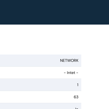
NETWORK
- Intet -
1
63