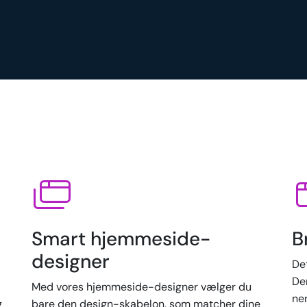
Smart hjemmeside-
B
designer
De
Der
Med vores hjemmeside-designer vælger du
ne
g
bare den design-skabelon, som matcher dine