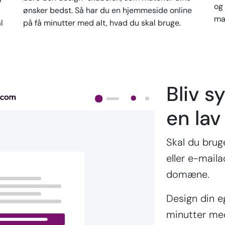
og 
ønsker bedst. Så har du en hjemmeside online
ma
l
på få minutter med alt, hvad du skal bruge.
Bliv sy
en lav
Skal du bru
eller e-mail
domæne.
Design din 
minutter me