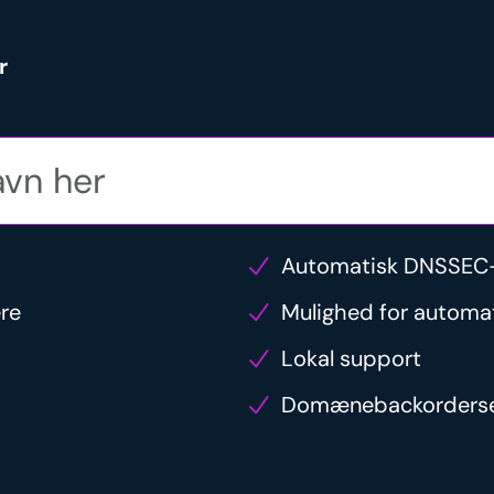
r
Automatisk DNSSEC-
ere
Mulighed for automat
Lokal support
Domænebackorderse