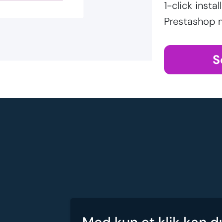
1-click inst
Prestashop 
S