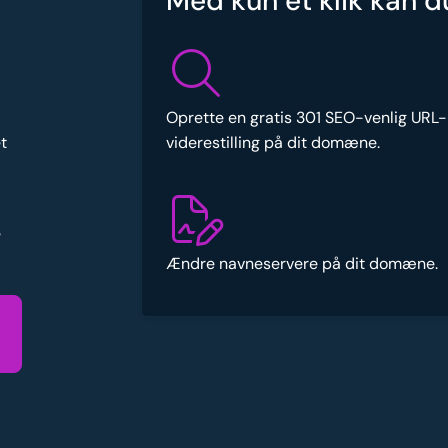
Med kun et klik kan d
Oprette en gratis 301 SEO-venlig URL-
viderestilling på dit domæne.
t
e
Ændre navneservere på dit domæne.