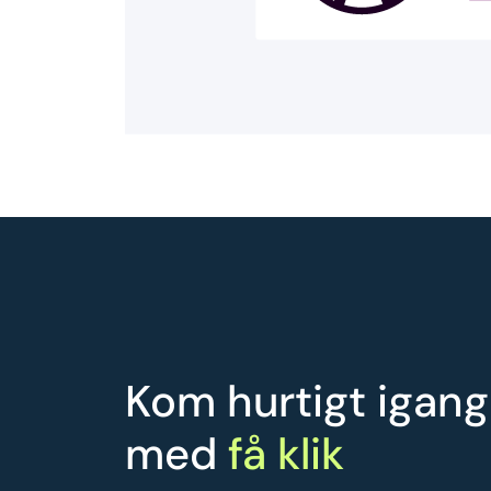
Kom hurtigt igang
med
få klik