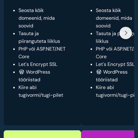
Seosta kõik
Seosta kõik
domeenid, mida
domeenid, mida
soovid
soovid
Tasuta ja
Tasuta ja piirangu
piiranguteta liiklus
liiklus
PHP või ASP.NET/.NET
PHP või ASP.NET/.
Core
Core
Let's Encrypt SSL
Let's Encrypt SSL
WordPress
WordPress
tööriistad
tööriistad
Kiire abi
Kiire abi
tugivormi/tugi-pilet
tugivormi/tugi-pil