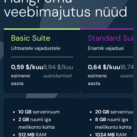
veebimajutus nüüd
Basic Suite
Standard Sui
Lihtsatele vajadustele
Enamik vajadusi
0,59 $/kuu
8,94 $/kuu
0,64 $/kuu
16,74
esimene
uuendamisel
esimene
uuenda
aasta
aasta
10 GB
serveriruum
20 GB
serveriruu
2 GB
ruumi iga
8 GB
ruumi iga
meilikonto kohta
meilikonto kohta
512 MB
RAM
1024 MB
RAM