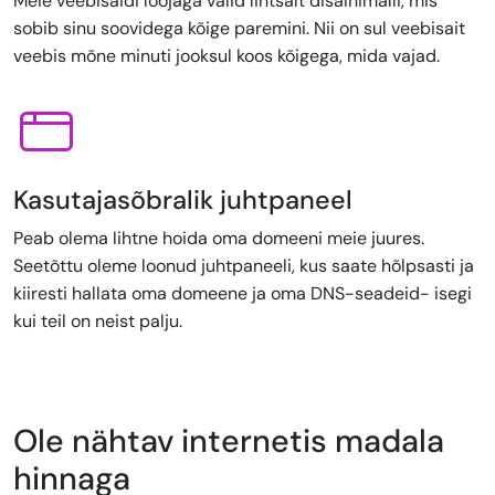
Meie veebisaidi loojaga valid lihtsalt disainimalli, mis
sobib sinu soovidega kõige paremini. Nii on sul veebisait
veebis mõne minuti jooksul koos kõigega, mida vajad.
Kasutajasõbralik juhtpaneel
Peab olema lihtne hoida oma domeeni meie juures.
Seetõttu oleme loonud juhtpaneeli, kus saate hõlpsasti ja
kiiresti hallata oma domeene ja oma DNS-seadeid- isegi
kui teil on neist palju.
Ole nähtav internetis madala
hinnaga