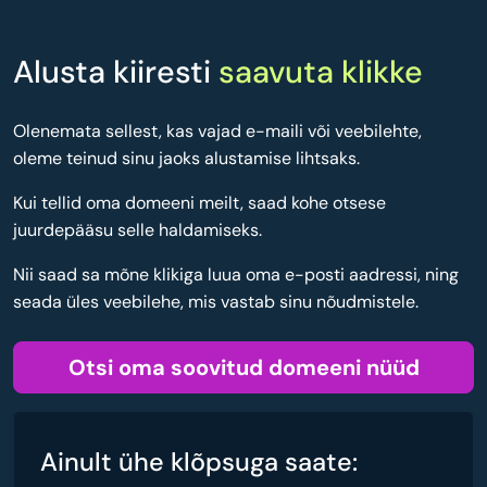
Alusta kiiresti
saavuta klikke
Olenemata sellest, kas vajad e-maili või veebilehte,
oleme teinud sinu jaoks alustamise lihtsaks.
Kui tellid oma domeeni meilt, saad kohe otsese
juurdepääsu selle haldamiseks.
Nii saad sa mõne klikiga luua oma e-posti aadressi, ning
seada üles veebilehe, mis vastab sinu nõudmistele.
Otsi oma soovitud domeeni nüüd
Ainult ühe klõpsuga saate: