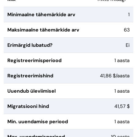
Minimaalne tähemärkide arv
1
Maksimaalne tähemärkide arv
63
Erimärgid lubatud?
Ei
Registreerimisperiood
1 aasta
Registreerimishind
41,86 $/aasta
Uuendub üleviimisel
1 aasta
Migratsiooni hind
41,57 $
Min. uuendamise periood
1 aasta
Max. uuendamisperiood
10 aasta