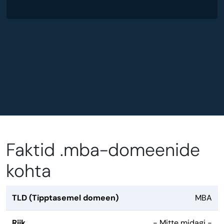
Faktid .mba-domeenide
kohta
TLD (Tipptasemel domeen)
MBA
Riik
- Mitte midagi -