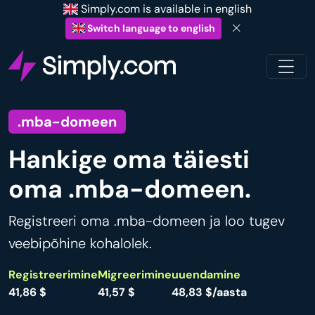
Simply.com is available in english
Switch language to english
.mba-domeen
Hankige oma täiesti
oma .mba-domeen.
Registreeri oma .mba-domeen ja loo tugev
veebipõhine kohalolek.
Registreerimine
Migreerimine
uuendamine
41,86 $
41,57 $
48,83 $/aasta