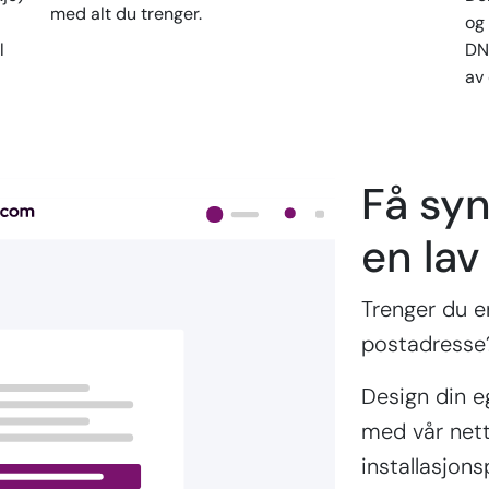
med alt du trenger.
og
l
DN
av
Få syn
en lav
Trenger du en
postadresse?
Design din e
med vår netts
installasjon