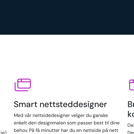
Smart nettsteddesigner
B
k
Med vår nettsidedesigner velger du ganske
enkelt den designmalen som passer best til dine
De
behov. På få minutter har du en nettside på nett
kje)
Der