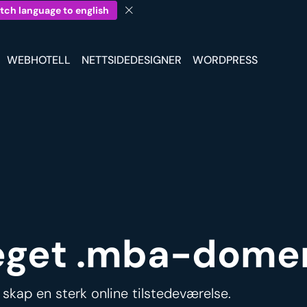
tch language to english
WEBHOTELL
NETTSIDEDESIGNER
WORDPRESS
t eget .mba-dome
skap en sterk online tilstedeværelse.