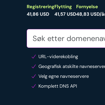
Registrering
Flytting
Fornyelse
41,86 USD
41,57 USD
48,83 USD/å
URL-viderekobling
Geografisk atskilte navneserve
Velg egne navneservere
Komplett DNS API