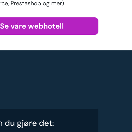
e, Prestashop og mer)
Se våre webhotell
n du gjøre det: