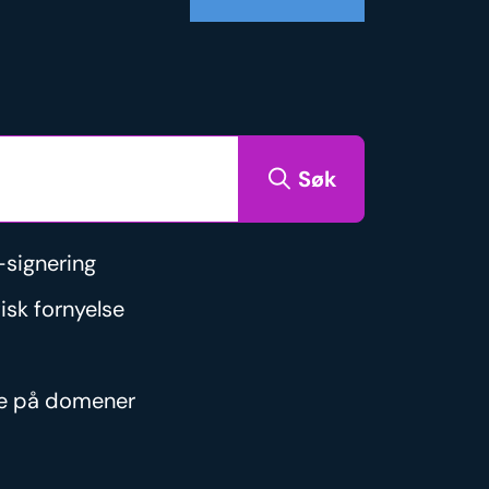
Søk
signering
isk fornyelse
re på domener