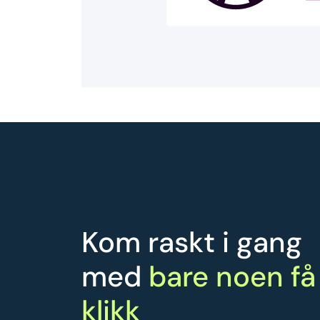
Kom raskt i gang
med
bare noen få
klikk