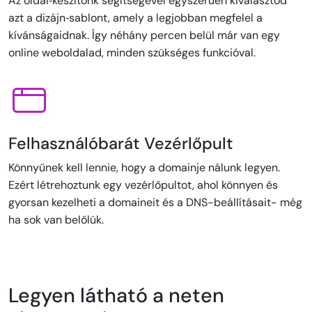
Az oldal‑készítőnk segítségével egyszerűen kiválasztod
azt a dizájn‑sablont, amely a legjobban megfelel a
kívánságaidnak. Így néhány percen belül már van egy
online weboldalad, minden szükséges funkcióval.
Felhasználóbarát Vezérlőpult
Könnyűnek kell lennie, hogy a domainje nálunk legyen.
Ezért létrehoztunk egy vezérlőpultot, ahol könnyen és
gyorsan kezelheti a domaineit és a DNS-beállításait- még
ha sok van belőlük.
Legyen látható a neten