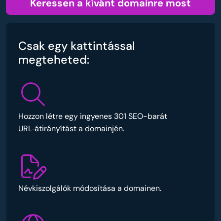
Keressen a kívánt domainre most
Csak egy kattintással
megteheted:
Hozzon létre egy ingyenes 301 SEO-barát
URL‑átirányítást a domainjén.
Névkiszolgálók módosítása a domainen.