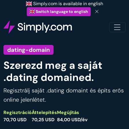
Simply.com is available in english
Switch language to english
dating-domain
Szerezd meg a saját
.dating domained.
Regisztrálj saját .dating domaint és építs erős
online jelenlétet.
Regisztráció
Áttelepítés
Megújítás
70,70 USD
70,25 USD
84,00 USD/év