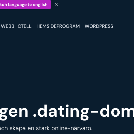
tch language to english
WEBBHOTELL
HEMSIDEPROGRAM
WORDPRESS
 egen .dating-do
och skapa en stark online-närvaro.