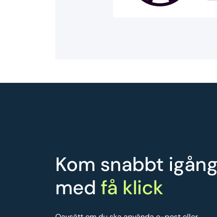
Kom snabbt igån
med
få klick
Oavsätt om du ska använda e-post eller