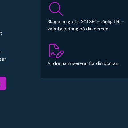
Skapa en gratis 301 SEO-vänlig URL-
vidarbefodring på din domän.
t
e-
sar
Ändra namnservrar för din domän.
u