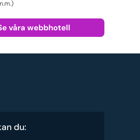
m.m.)
Se våra webbhotell
kan du: