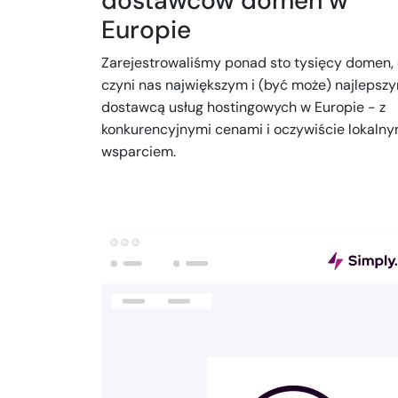
dostawców domen w
Europie
Zarejestrowaliśmy ponad sto tysięcy domen,
czyni nas największym i (być może) najlepsz
dostawcą usług hostingowych w Europie - z
konkurencyjnymi cenami i oczywiście lokaln
wsparciem.