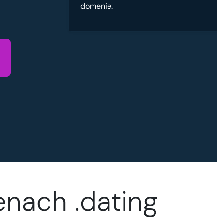
domenie.
nach .dating