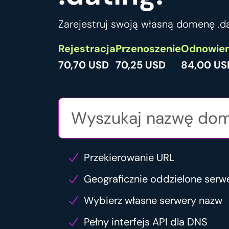
Zarejestruj swoją własną domenę .da
Rejestracja
Przenoszenie
Odnowien
70,70 USD
70,25 USD
84,00 US
Przekierowanie URL
Geograficznie oddzielone serw
Wybierz własne serwery nazw
Pełny interfejs API dla DNS