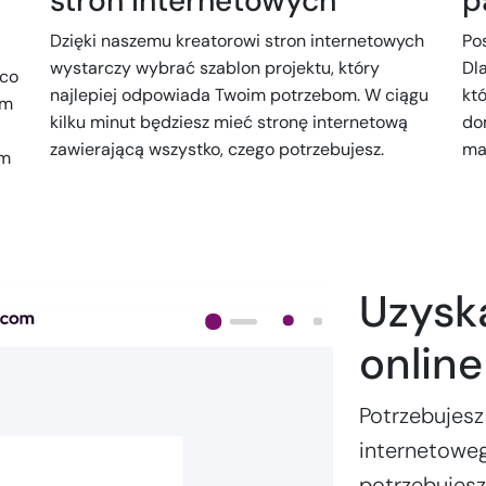
stron internetowych
p
Dzięki naszemu kreatorowi stron internetowych
Po
wystarczy wybrać szablon projektu, który
Dl
 co
najlepiej odpowiada Twoim potrzebom. W ciągu
kt
ym
kilku minut będziesz mieć stronę internetową
do
zawierającą wszystko, czego potrzebujesz.
mas
ym
Uzysk
onlin
Potrzebujesz
internetoweg
potrzebujes