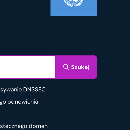
Szukaj
isywanie DNSSEC
go odnowienia
wstecznego domen