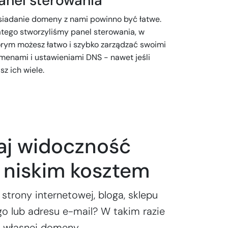
anel sterowania
siadanie domeny z nami powinno być łatwe.
atego stworzyliśmy panel sterowania, w
órym możesz łatwo i szybko zarządzać swoimi
menami i ustawieniami DNS - nawet jeśli
z ich wiele.
aj widoczność
e niskim kosztem
 strony internetowej, bloga, sklepu
o lub adresu e-mail? W takim razie
z własnej domeny.