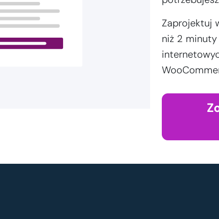
Zaprojektuj 
niż 2 minut
internetowyc
WooCommerce
Z