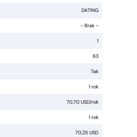
DATING
- Brak -
1
63
Tak
1 rok
70,70 USD/rok
1 rok
70,25 USD