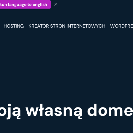
tch language to english
HOSTING
KREATOR STRON INTERNETOWYCH
WORDPRE
oją własną dom