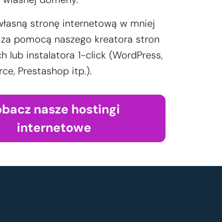
własną stronę internetową w mniej
y za pomocą naszego kreatora stron
h lub instalatora 1-click (WordPress,
, Prestashop itp.).
obacz nasze hostingi
internetowe