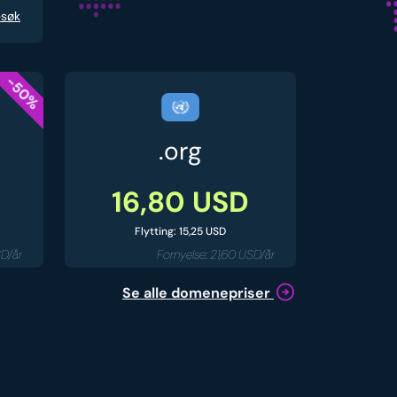
søk
-50%
.org
16,80 USD
Flytting: 15,25 USD
SD/år
Fornyelse: 21,60 USD/år
Se alle domenepriser