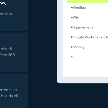
low,
Webflow
ter som
Wix
Squarespace
Google Workspace (Gm
Shopify
ks. til
fice 365
...
ten til et
 hva du vil