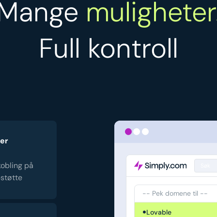
Mange
muligheter
Full kontroll
ger
kobling på
Søk
‑støtte
-- Pek domene til --
Lovable