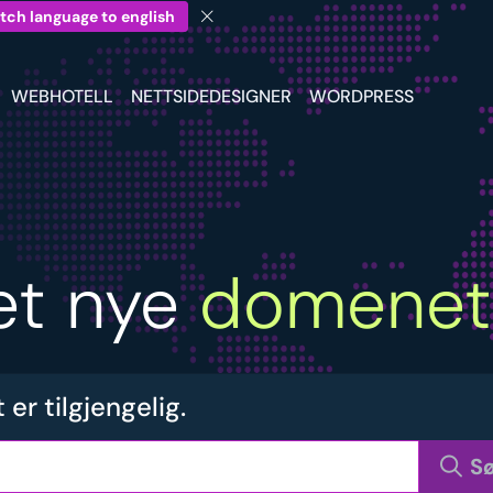
tch language to english
WEBHOTELL
NETTSIDEDESIGNER
WORDPRESS
et nye
domenet
r tilgjengelig.
S