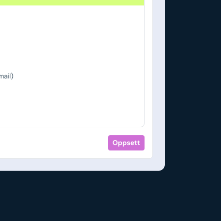
ail)
Oppsett