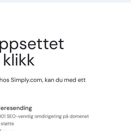
oppsettet
klikk
hos Simply.com, kan du med ett
deresending
 301 SEO-vennlig omdirigering på domenet
-støtte