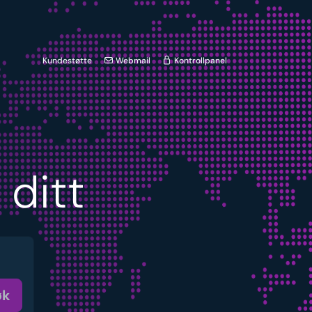
Kundestøtte
Webmail
Kontrollpanel
ditt
øk