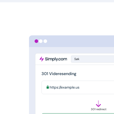
Søk
301 Videresending
https://example.us
301 redirect