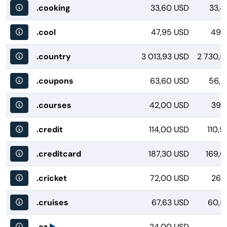
.cooking
33,60 USD
33,4
.cool
47,95 USD
49,1
.country
3 013,93 USD
2 730,5
.coupons
63,60 USD
56,8
.courses
42,00 USD
39,
.credit
114,00 USD
110,
.creditcard
187,30 USD
169,6
.cricket
72,00 USD
26,
.cruises
67,63 USD
60,5
.cz
24,00 USD