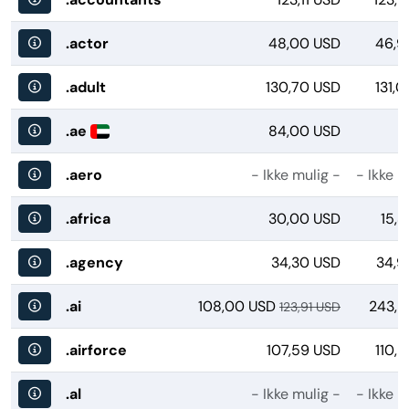
.actor
48,00 USD
46,9
.adult
130,70 USD
131,
.ae
84,00 USD
.aero
- Ikke mulig -
- Ikke m
.africa
30,00 USD
15,
.agency
34,30 USD
34,9
.ai
108,00 USD
243,2
123,91 USD
.airforce
107,59 USD
110,
.al
- Ikke mulig -
- Ikke m