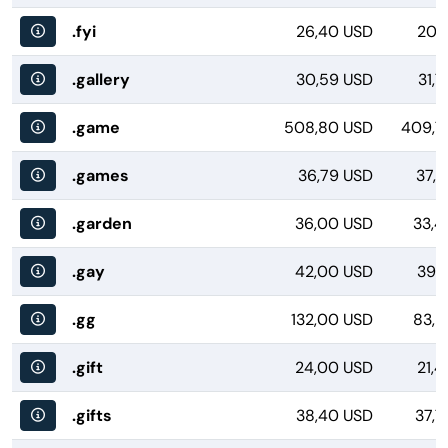
.fyi
26,40 USD
20,
.gallery
30,59 USD
31,
.game
508,80 USD
409,7
.games
36,79 USD
37,2
.garden
36,00 USD
33,4
.gay
42,00 USD
39,
.gg
132,00 USD
83,2
.gift
24,00 USD
21,
.gifts
38,40 USD
37,7