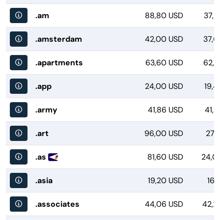
.am
88,80 USD
37,9
.amsterdam
42,00 USD
37,6
.apartments
63,60 USD
62,2
.app
24,00 USD
19,4
.army
41,86 USD
41,
.art
96,00 USD
27,
.as
81,60 USD
24,0
.asia
19,20 USD
16,
.associates
44,06 USD
42,2