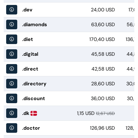
.dev
24,00 USD
17,
.diamonds
63,60 USD
56,5
.diet
170,40 USD
136,7
.digital
45,58 USD
44,8
.direct
42,58 USD
44,9
.directory
28,60 USD
30,0
.discount
36,00 USD
30,6
.dk
1,15 USD
12,67 USD
.doctor
126,96 USD
128,8