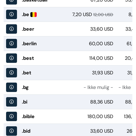
.be
7,20 USD
8,7
12,00 USD
.beer
33,60 USD
33,4
.berlin
60,00 USD
61,
.best
114,00 USD
20,4
.bet
31,93 USD
31,
.bg
- Ikke mulig -
- Ikke m
.bi
88,36 USD
88,3
.bible
180,00 USD
136,7
.bid
33,60 USD
26,