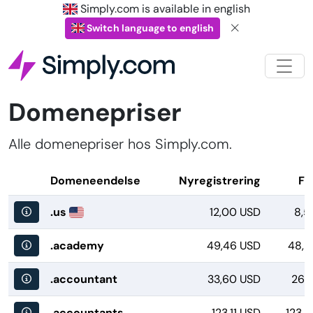
Simply.com is available in english
Switch language to english
Domenepriser
Alle domenepriser hos Simply.com.
Domeneendelse
Nyregistrering
Fl
.us
12,00 USD
8,5
.academy
49,46 USD
48,2
.accountant
33,60 USD
26,
.accountants
123,11 USD
123,