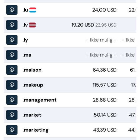
.lu
24,00 USD
22,0
.lv
19,20 USD
23,95 USD
.ly
- Ikke mulig -
- Ikke m
.ma
- Ikke mulig -
- Ikke m
.maison
64,36 USD
61,6
.makeup
115,57 USD
17,
.management
28,68 USD
28,8
.market
50,14 USD
47,5
.marketing
43,39 USD
44,8