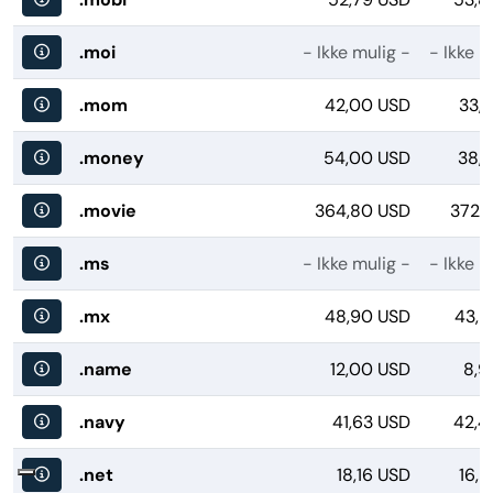
.moi
- Ikke mulig -
- Ikke m
.mom
42,00 USD
33,
.money
54,00 USD
38,1
.movie
364,80 USD
372,
.ms
- Ikke mulig -
- Ikke m
.mx
48,90 USD
43,2
.name
12,00 USD
8,9
.navy
41,63 USD
42,4
.net
18,16 USD
16,