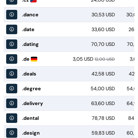
.dance
30,53 USD
30,0
.date
33,60 USD
26,
.dating
70,70 USD
70,2
.de
3,05 USD
3,6
12,00 USD
.deals
42,58 USD
42,
.degree
54,00 USD
54,0
.delivery
63,60 USD
64,9
.dental
78,78 USD
84,6
.design
59,83 USD
60,3