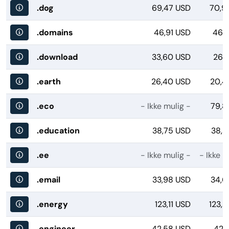
.dog
69,47 USD
70,9
.domains
46,91 USD
46,1
.download
33,60 USD
26,
.earth
26,40 USD
20,4
.eco
- Ikke mulig -
79,8
.education
38,75 USD
38,8
.ee
- Ikke mulig -
- Ikke m
.email
33,98 USD
34,6
.energy
123,11 USD
123,
.engineer
42,58 USD
42,