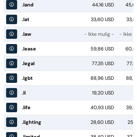
.land
44,16 USD
45,0
.lat
33,60 USD
33,8
.law
- Ikke mulig -
- Ikke m
.lease
59,86 USD
60,5
.legal
77,35 USD
77,5
.lgbt
88,96 USD
88,3
.li
19,20 USD
.life
40,93 USD
39,5
.lighting
28,60 USD
25,
.limited
38,40 USD
37,7