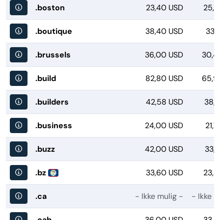
.boston
23,40 USD
25,2
.boutique
38,40 USD
33,
.brussels
36,00 USD
30,4
.build
82,80 USD
65,9
.builders
42,58 USD
38,1
.business
24,00 USD
21,
.buzz
42,00 USD
33,
.bz
33,60 USD
23,6
.ca
- Ikke mulig -
- Ikke m
.cab
36,00 USD
33,4