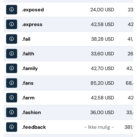
.exposed
24,00 USD
23,
.express
42,58 USD
42,
.fail
38,28 USD
41,
.faith
33,60 USD
26,
.family
42,70 USD
42,4
.fans
85,20 USD
68,4
.farm
42,58 USD
42,
.fashion
36,00 USD
33,4
.feedback
- Ikke mulig -
381,9