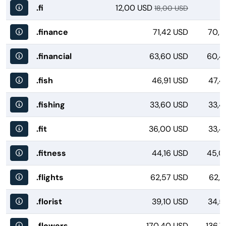
.fi
12,00 USD
18,00 USD
.finance
71,42 USD
70,9
.financial
63,60 USD
60,4
.fish
46,91 USD
47,4
.fishing
33,60 USD
33,4
.fit
36,00 USD
33,4
.fitness
44,16 USD
45,0
.flights
62,57 USD
62,7
.florist
39,10 USD
34,5
.flowers
170,40 USD
136,7