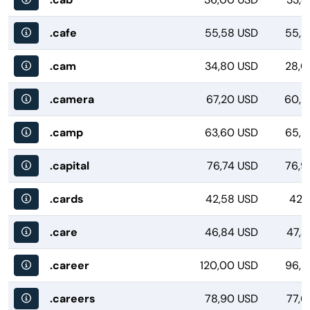
.cafe
55,58 USD
55,9
.cam
34,80 USD
28,0
.camera
67,20 USD
60,8
.camp
63,60 USD
65,2
.capital
76,74 USD
76,9
.cards
42,58 USD
42,
.care
46,84 USD
47,3
.career
120,00 USD
96,2
.careers
78,90 USD
77,6