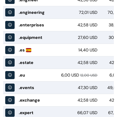
.engineering
72,01 USD
70,2
.enterprises
42,58 USD
38,1
.equipment
27,60 USD
30,1
.es
14,40 USD
.estate
42,58 USD
42,
.eu
6,00 USD
6,0
12,00 USD
.events
47,30 USD
49,5
.exchange
42,58 USD
42,
.expert
66,07 USD
67,4