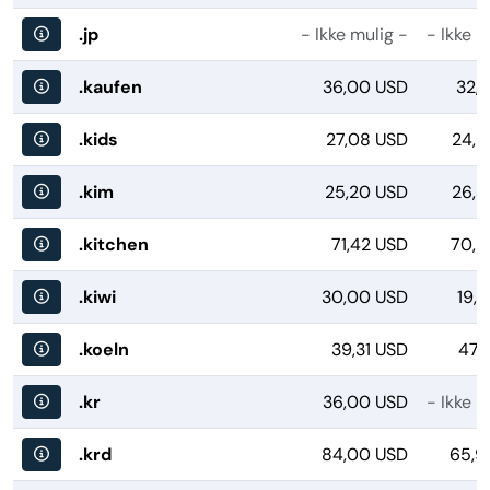
.jp
- Ikke mulig -
- Ikke m
.kaufen
36,00 USD
32,
.kids
27,08 USD
24,2
.kim
25,20 USD
26,3
.kitchen
71,42 USD
70,9
.kiwi
30,00 USD
19,
.koeln
39,31 USD
47,
.kr
36,00 USD
- Ikke m
.krd
84,00 USD
65,9