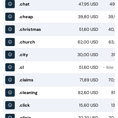
.chat
47,95 USD
49,1
.cheap
39,80 USD
39,9
.christmas
51,60 USD
40,6
.church
62,00 USD
63,5
.city
30,00 USD
31,
.cl
51,60 USD
- Ikke m
.claims
71,89 USD
70,9
.cleaning
82,60 USD
81,
.click
15,60 USD
13,
.clinic
70,70 USD
70,2