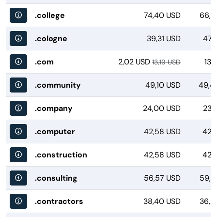
.college
74,40 USD
66,7
.cologne
39,31 USD
47,
.com
2,02 USD
13,
13,19 USD
.community
49,10 USD
49,4
.company
24,00 USD
23,
.computer
42,58 USD
42,
.construction
42,58 USD
42,
.consulting
56,57 USD
59,2
.contractors
38,40 USD
36,2