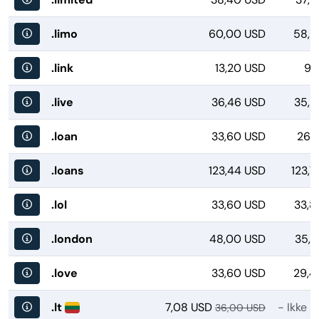
.limo
60,00 USD
58,9
.link
13,20 USD
9,
.live
36,46 USD
35,5
.loan
33,60 USD
26,
.loans
123,44 USD
123,
.lol
33,60 USD
33,8
.london
48,00 USD
35,7
.love
33,60 USD
29,4
.lt
7,08 USD
- Ikke m
36,00 USD