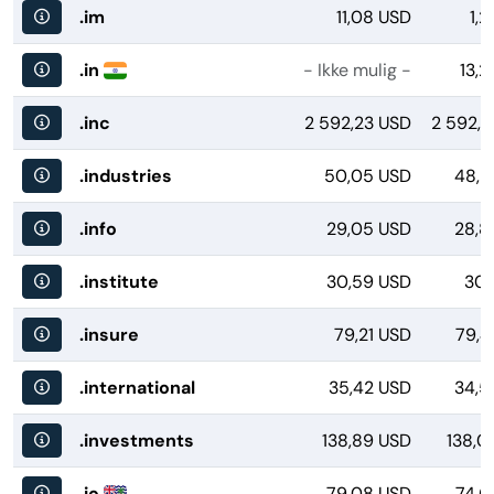
.im
11,08 USD
1,
.in
- Ikke mulig -
13,
.inc
2 592,23 USD
2 592,2
.industries
50,05 USD
48,8
.info
29,05 USD
28,8
.institute
30,59 USD
30,
.insure
79,21 USD
79,4
.international
35,42 USD
34,5
.investments
138,89 USD
138,0
.io
79,08 USD
74,6