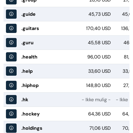
.guide
45,73 USD
45,0
.guitars
170,40 USD
136,7
.guru
45,58 USD
46,5
.health
96,00 USD
81,
.help
33,60 USD
33,5
.hiphop
148,80 USD
27,5
.hk
- Ikke mulig -
- Ikke m
.hockey
64,36 USD
64,5
.holdings
71,06 USD
70,6