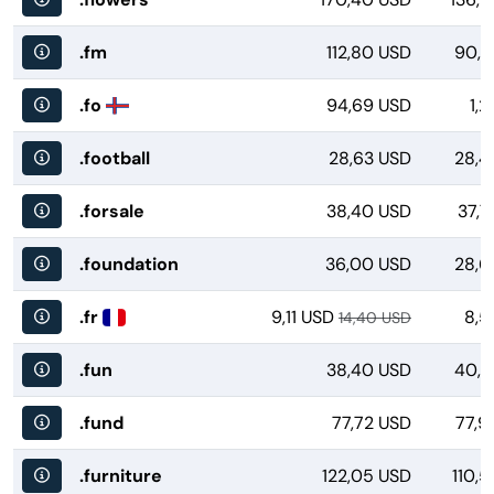
.fm
112,80 USD
90,3
.fo
94,69 USD
1,
.football
28,63 USD
28,4
.forsale
38,40 USD
37,7
.foundation
36,00 USD
28,6
.fr
9,11 USD
8,5
14,40 USD
.fun
38,40 USD
40,7
.fund
77,72 USD
77,9
.furniture
122,05 USD
110,