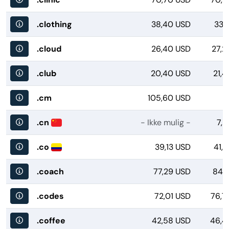
.clothing
38,40 USD
33,
.cloud
26,40 USD
27,2
.club
20,40 USD
21,
.cm
105,60 USD
.cn
- Ikke mulig -
7,2
.co
39,13 USD
41,
.coach
77,29 USD
84,4
.codes
72,01 USD
76,7
.coffee
42,58 USD
46,4