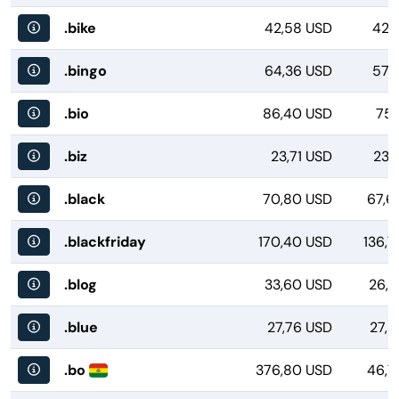
.bike
42,58 USD
42,
.bingo
64,36 USD
57,
.bio
86,40 USD
75,
.biz
23,71 USD
23,
.black
70,80 USD
67,6
.blackfriday
170,40 USD
136,7
.blog
33,60 USD
26,7
.blue
27,76 USD
27,8
.bo
376,80 USD
46,7