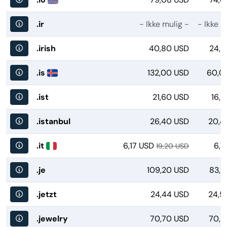
.ir
- Ikke mulig -
- Ikke m
.irish
40,80 USD
24,6
.is
132,00 USD
60,0
.ist
21,60 USD
16,
.istanbul
26,40 USD
20,4
.it
6,17 USD
6,7
19,20 USD
.je
109,20 USD
83,2
.jetzt
24,44 USD
24,5
.jewelry
70,70 USD
70,2