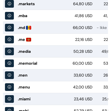
.markets
64,80 USD
22,
.mba
41,86 USD
41,
.md
66,00 USD
- Ikke m
.me
22,16 USD
22,
.media
50,28 USD
49,0
.memorial
60,00 USD
53,
.men
33,60 USD
26,
.menu
42,00 USD
33,
.miami
23,46 USD
25,0
.mobi
52,79 USD
53,8