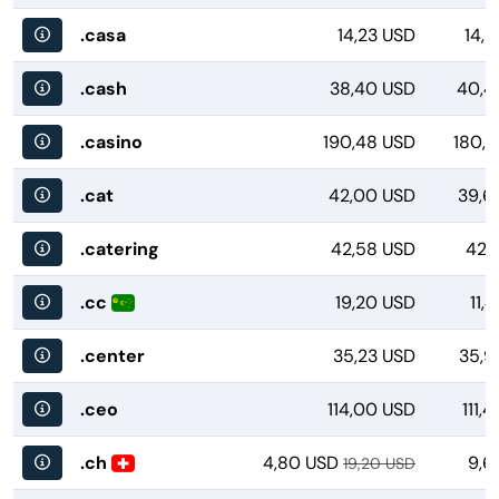
.casa
14,23 USD
14,
.cash
38,40 USD
40,4
.casino
190,48 USD
180,7
.cat
42,00 USD
39,6
.catering
42,58 USD
42,
.cc
19,20 USD
11,
.center
35,23 USD
35,9
.ceo
114,00 USD
111,
.ch
4,80 USD
9,6
19,20 USD