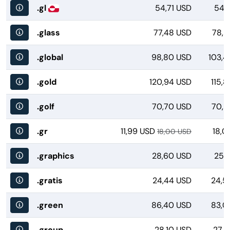
.gl
54,71 USD
54,
.glass
77,48 USD
78,9
.global
98,80 USD
103,4
.gold
120,94 USD
115,
.golf
70,70 USD
70,2
.gr
11,99 USD
18,0
18,00 USD
.graphics
28,60 USD
25,
.gratis
24,44 USD
24,5
.green
86,40 USD
83,0
.group
28,10 USD
27,9