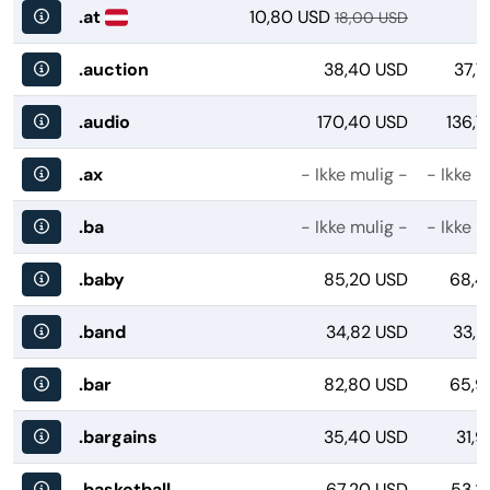
.at
10,80 USD
18,00 USD
.auction
38,40 USD
37,7
.audio
170,40 USD
136,7
.ax
- Ikke mulig -
- Ikke m
.ba
- Ikke mulig -
- Ikke m
.baby
85,20 USD
68,4
.band
34,82 USD
33,9
.bar
82,80 USD
65,9
.bargains
35,40 USD
31,
.basketball
67,20 USD
53,3