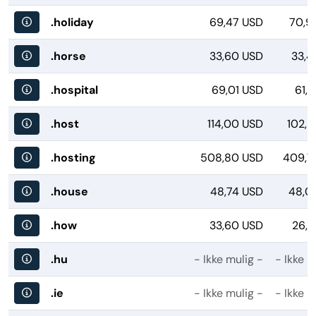
.holiday
69,47 USD
70,9
.horse
33,60 USD
33,4
.hospital
69,01 USD
61,
.host
114,00 USD
102,5
.hosting
508,80 USD
409,7
.house
48,74 USD
48,0
.how
33,60 USD
26,7
.hu
- Ikke mulig -
- Ikke m
.ie
- Ikke mulig -
- Ikke m