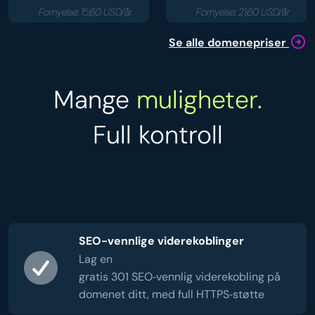
Fornyelse: 15,60 USD/år
Fornyelse: 21,60 USD/år
Se alle domenepriser
Mange
muligheter.
Full kontroll
SEO-vennlige viderekoblinger
Lag en
gratis 301 SEO‑vennlig viderekobling på
domenet ditt, med full HTTPS‑støtte