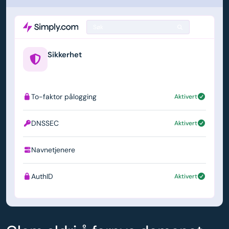
Søk
Sikkerhet
example.us
To-faktor pålogging
Aktivert
DNSSEC
Aktivert
Navnetjenere
ns1.simply.com
AuthID
Aktivert