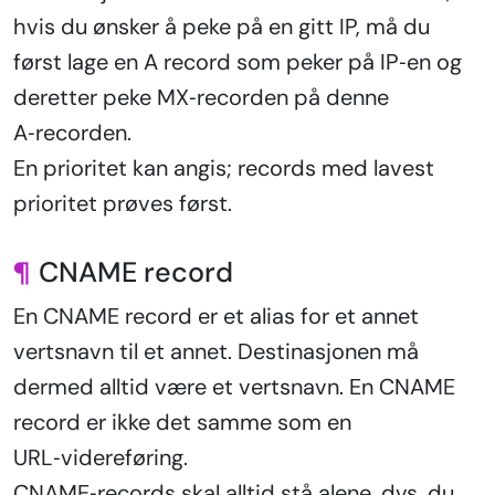
hvis du ønsker å peke på en gitt IP, må du
først lage en A record som peker på IP‑en og
deretter peke MX‑recorden på denne
A‑recorden.
En prioritet kan angis; records med lavest
prioritet prøves først.
¶
CNAME record
En CNAME record er et alias for et annet
vertsnavn til et annet. Destinasjonen må
dermed alltid være et vertsnavn. En CNAME
record er ikke det samme som en
URL‑videreføring.
CNAME‑records skal alltid stå alene, dvs. du