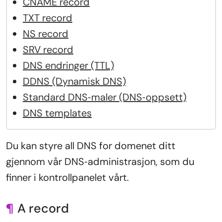
CNAME record
TXT record
NS record
SRV record
DNS endringer (TTL)
DDNS (Dynamisk DNS)
Standard DNS‑maler (DNS‑oppsett)
DNS templates
Du kan styre all DNS for domenet ditt
gjennom vår DNS‑administrasjon, som du
finner i kontrollpanelet vårt.
¶
A record