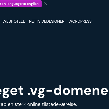
tch language to english
WEBHOTELL
NETTSIDEDESIGNER
WORDPRESS
 eget .vg-domene
ap en sterk online tilstedeværelse.