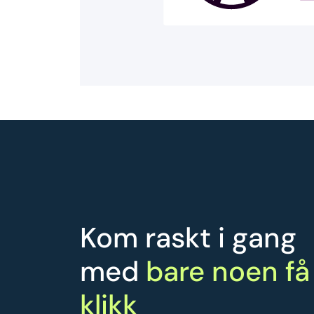
Kom raskt i gang
med
bare noen få
klikk