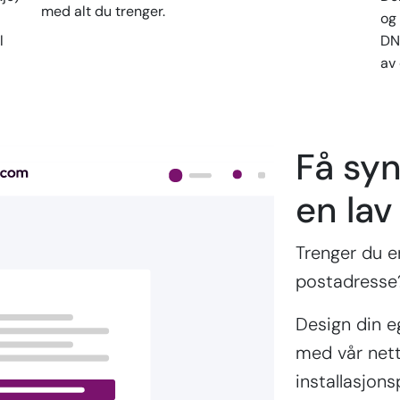
med alt du trenger.
og
l
DN
av
Få syn
en lav
Trenger du en
postadresse?
Design din e
med vår netts
installasjon