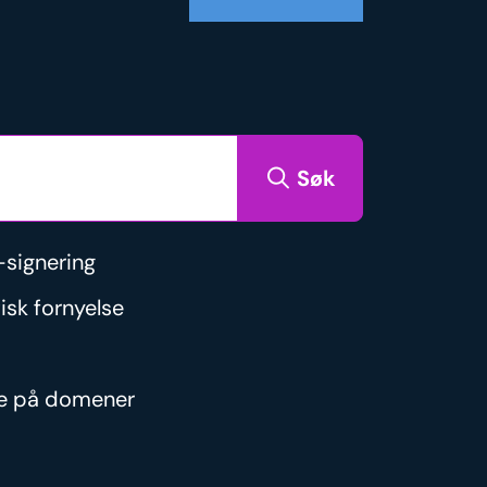
Søk
signering
isk fornyelse
re på domener