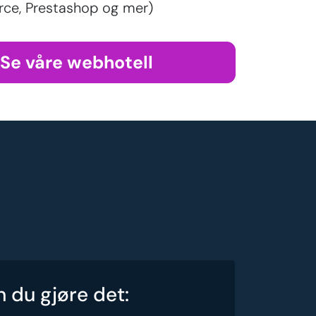
e, Prestashop og mer)
Se våre webhotell
n du gjøre det: