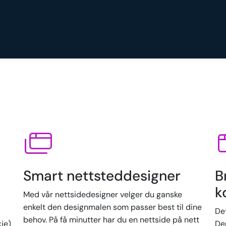
Smart nettsteddesigner
B
k
Med vår nettsidedesigner velger du ganske
enkelt den designmalen som passer best til dine
De
behov. På få minutter har du en nettside på nett
kje)
Der