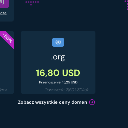
aj
rcze
-50%
.org
16,80 USD
Przenoszenie: 15,25 USD
D/rok
Odnowienie: 21,60 USD/rok
Zobacz wszystkie ceny domen