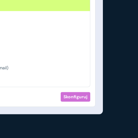
ail)
Skonfiguruj