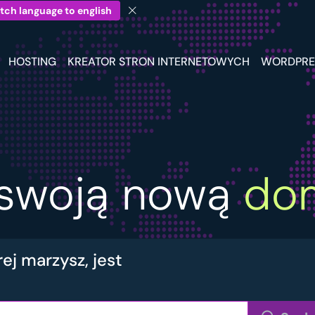
tch language to english
HOSTING
KREATOR STRON INTERNETOWYCH
WORDPRE
j swoją nową
do
ej marzysz, jest