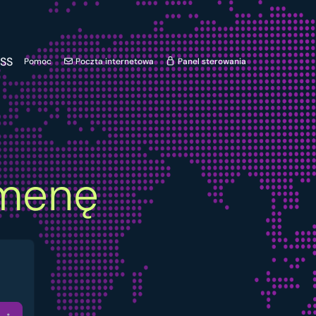
SS
Pomoc
Poczta internetowa
Panel sterowania
menę