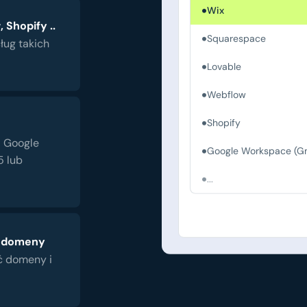
Wix
 Shopify ..
Squarespace
ług takich
Lovable
Webflow
Shopify
a Google
Google Workspace (Gm
5 lub
...
j domeny
ć domeny i