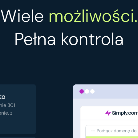
Wiele
możliwości.
Pełna kontrola
SEO
nie 301
nie, z
-- Podłącz domenę do