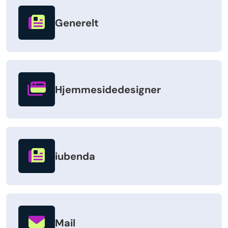
Generelt
Hjemmesidedesigner
iubenda
Mail