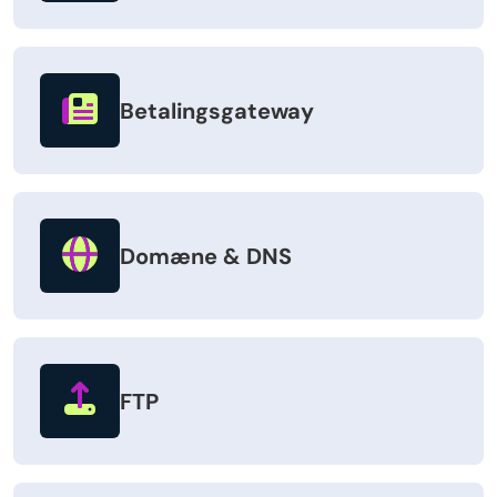
Betalingsgateway
Domæne & DNS
FTP