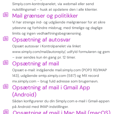
Simply.com‑kontrolpanelet, via webmail eller send
nulstillingsmail – husk at opdatere den i alle klienter.
Mail grænser og politikker
Vi har strenge ind‑ og udgående mailgrænser for at sikre
ydeevne og forhindre misbrug, med timelige og daglige
limits og ingen vedhæftningsbegrænsning.
Opsætning af autosvar
Opsæt autosvar i Kontrolpanelet via linket
www.simply.com/mail/autoreply/, udfyld formularen og gem
– svar sendes kun én gang pr. 12 timer.
Opsætning af mail
Opsæt e‑mail: indgående mail.simply.com (POP3 110/IMAP
143), udgående smtp.simply.com (587) og MX record
mx.simply.com – brug fuld adresse som brugernavn.
Opsætning af mail i Gmail App
(Android)
Sådan konfigurerer du din Simply.com e‑mail i Gmail‑appen
på Android med IMAP‑indstillinger.
Opsætning af mail i Mac Mail (macOS)