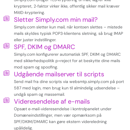
krypteret, 2‑faktor virker ikke, offentlig sikker mail kræver
MitID‑kryptering.
Sletter Simply.com min mail?
Simply.com sletter kun mail, når kontoen slettes – mistede
mails skyldes typisk POP3‑klientens sletning, så brug IMAP
eller juster indstillinger.
SPF, DKIM og DMARC
Simply.com konfigurerer automatisk SPF, DKIM og DMARC
med sikkerhedspolitik p=reject for at beskytte dine mails
mod spam og spoofing.
Udgående mailserver til scripts
Send mail fra dine scripts via websmtp.simply.com på port
587 med login, men brug kun til almindelig udsendelse –
undgå spam og massemail.
Videresendelse af e-mails
Opsæt e‑mail‑videresendelse i kontrolpanelet under
Domæneindstillinger, men vær opmærksom på
SPF/DKIM/DMARC kan gøre ekstern videreledning
upålidelig.