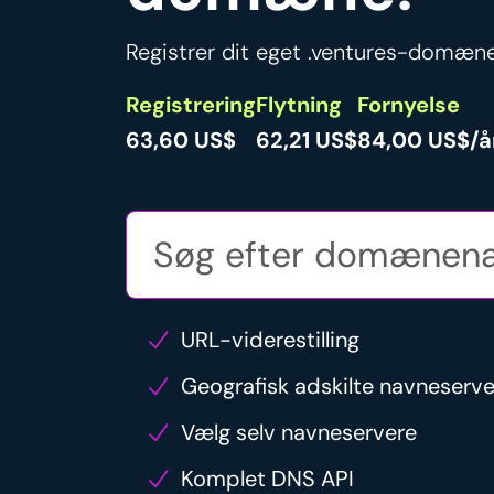
Registrer dit eget .ventures-domæne
Registrering
Flytning
Fornyelse
63,60 US$
62,21 US$
84,00 US$/å
URL-viderestilling
Geografisk adskilte navneserv
Vælg selv navneservere
Komplet DNS API