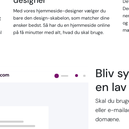
designer
De
Der
Med vores hjemmeside-designer vælger du
ne
g
bare den design-skabelon, som matcher dine
og 
ønsker bedst. Så har du en hjemmeside online
ma
l
på få minutter med alt, hvad du skal bruge.
Bliv sy
en lav
Skal du bru
eller e-mail
domæne.