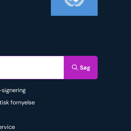
Søg
signering
isk fornyelse
rvice