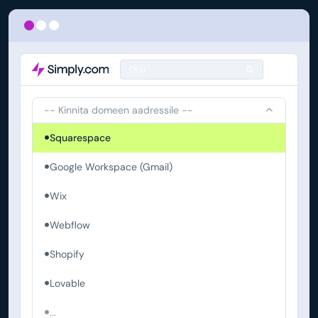
Otsi
-- Kinnita domeen aadressile --
Squarespace
Google Workspace (Gmail)
Wix
Webflow
Shopify
Lovable
...