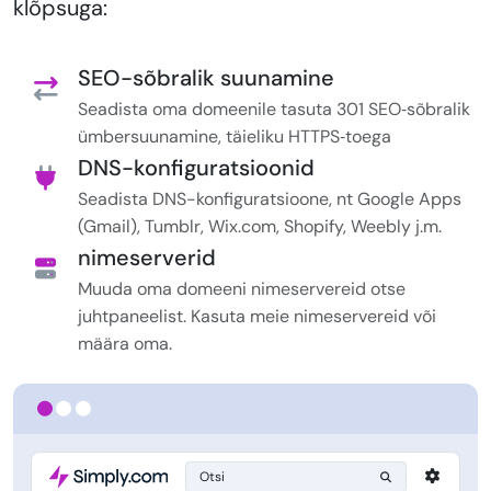
klõpsuga:
SEO-sõbralik suunamine
Seadista oma domeenile tasuta 301 SEO‑sõbralik
ümbersuunamine, täieliku HTTPS‑toega
DNS-konfiguratsioonid
Seadista DNS-konfiguratsioone, nt Google Apps
(Gmail), Tumblr, Wix.com, Shopify, Weebly j.m.
nimeserverid
Muuda oma domeeni nimeservereid otse
juhtpaneelist. Kasuta meie nimeservereid või
määra oma.
Otsi