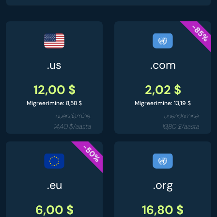
-85%
.us
.com
12,00 $
2,02 $
Migreerimine: 8,58 $
Migreerimine: 13,19 $
uuendamine:
uuendamine:
14,40 $/aasta
19,80 $/aasta
-50%
.eu
.org
6,00 $
16,80 $