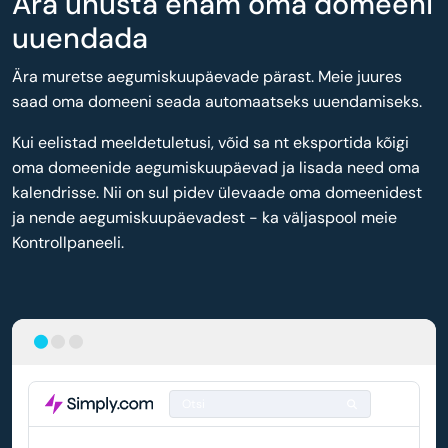
Ära unusta enam oma domeeni
uuendada
Ära muretse aegumiskuupäevade pärast. Meie juures
saad oma domeeni seada automaatseks uuendamiseks.
Kui eelistad meeldetuletusi, võid sa nt eksportida kõigi
oma domeenide aegumiskuupäevad ja lisada need oma
kalendrisse. Nii on sul pidev ülevaade oma domeenidest
ja nende aegumiskuupäevadest - ka väljaspool meie
Kontrollpaneeli.
Otsi
DOMEEN
AUTOMAATNE UUENDAMINE