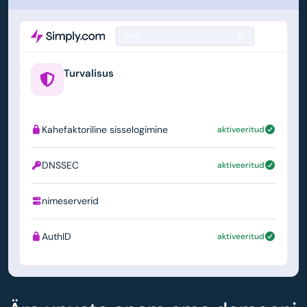
Otsi
Turvalisus
example.us
Kahefaktoriline sisselogimine
aktiveeritud
DNSSEC
aktiveeritud
nimeserverid
ns1.simply.com
AuthID
aktiveeritud