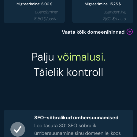
Migreerimine: 6,00 $
Migreerimine: 15,25 $
uuendamine:
uuendamine:
15,60 $/aasta
21,60 $/aasta
Vaata kõik domeenihinnad
Palju
võimalusi.
Täielik kontroll
SEO-sõbralikud ümbersuunamised
Loo tasuta 301 SEO‑sõbralik
ümbersuunamine sinu domeenile, koos