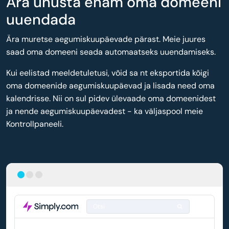
Ära unusta enam oma domeeni
uuendada
Ära muretse aegumiskuupäevade pärast. Meie juures
saad oma domeeni seada automaatseks uuendamiseks.
Kui eelistad meeldetuletusi, võid sa nt eksportida kõigi
oma domeenide aegumiskuupäevad ja lisada need oma
kalendrisse. Nii on sul pidev ülevaade oma domeenidest
ja nende aegumiskuupäevadest - ka väljaspool meie
Kontrollpaneeli.
Otsi
DOMEEN
AUTOMAATNE UUENDAMINE