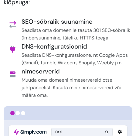
klõpsuga:
SEO-sõbralik suunamine
Seadista oma domeenile tasuta 301 SEO‑sõbralik
ümbersuunamine, täieliku HTTPS‑toega
DNS-konfiguratsioonid
Seadista DNS-konfiguratsioone, nt Google Apps
(Gmail), Tumblr, Wix.com, Shopify, Weebly j.m.
nimeserverid
Muuda oma domeeni nimeservereid otse
juhtpaneelist. Kasuta meie nimeservereid või
määra oma.
Otsi