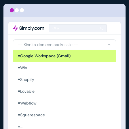
Otsi
-- Kinnita domeen aadressile --
Google Workspace (Gmail)
Wix
Shopify
Lovable
Webflow
Squarespace
...