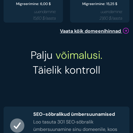
Migreerimine: 6,00 $
Migreerimine: 15,25 $
uuendamine:
uuendamine:
15,60 $/aasta
21,60 $/aasta
Vaata kõik domeenihinnad
Palju
võimalusi.
Täielik kontroll
SEO-sõbralikud ümbersuunamised
Loo tasuta 301 SEO‑sõbralik
ümbersuunamine sinu domeenile, koos