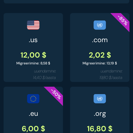
-85%
.us
.com
12,00 $
2,02 $
Migreerimine: 8,58 $
Migreerimine: 13,19 $
uuendamine:
uuendamine:
14,40 $/aasta
19,80 $/aasta
-50%
.eu
.org
6,00 $
16,80 $