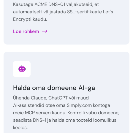
Kasutage ACME DNS-01 väljakutseid, et
automaatselt väljastada SSL-sertifikaate Let's
Encrypti kaudu.
Loe rohkem
Halda oma domeene AI-ga
Ühenda Claude, ChatGPT või muud
AI‑assistendid otse oma Simply.com kontoga
meie MCP serveri kaudu. Kontrolli vabu domeene,
seadista DNS-i ja halda oma tooteid loomulikus
keeles.