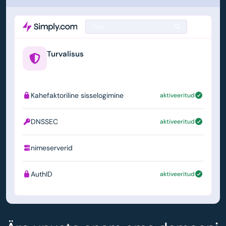
Otsi
Turvalisus
example.us
Kahefaktoriline sisselogimine
aktiveeritud
DNSSEC
aktiveeritud
nimeserverid
ns1.simply.com
AuthID
aktiveeritud