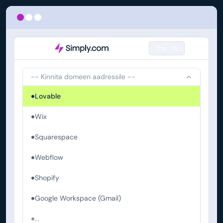
Otsi
-- Kinnita domeen aadressile --
Lovable
Wix
Squarespace
Webflow
Shopify
Google Workspace (Gmail)
...