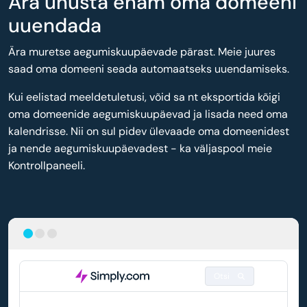
Ära unusta enam oma domeeni
uuendada
Ära muretse aegumiskuupäevade pärast. Meie juures
saad oma domeeni seada automaatseks uuendamiseks.
Kui eelistad meeldetuletusi, võid sa nt eksportida kõigi
oma domeenide aegumiskuupäevad ja lisada need oma
kalendrisse. Nii on sul pidev ülevaade oma domeenidest
ja nende aegumiskuupäevadest - ka väljaspool meie
Kontrollpaneeli.
Otsi
DOMEEN
AUTOMAATNE UUENDAMINE