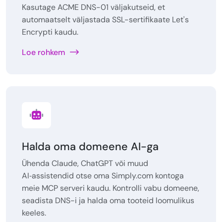
Kasutage ACME DNS-01 väljakutseid, et
automaatselt väljastada SSL-sertifikaate Let's
Encrypti kaudu.
Loe rohkem
Halda oma domeene AI-ga
Ühenda Claude, ChatGPT või muud
AI‑assistendid otse oma Simply.com kontoga
meie MCP serveri kaudu. Kontrolli vabu domeene,
seadista DNS-i ja halda oma tooteid loomulikus
keeles.