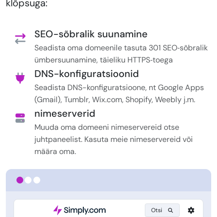
klõpsuga:
SEO-sõbralik suunamine
Seadista oma domeenile tasuta 301 SEO‑sõbralik
ümbersuunamine, täieliku HTTPS‑toega
DNS-konfiguratsioonid
Seadista DNS-konfiguratsioone, nt Google Apps
(Gmail), Tumblr, Wix.com, Shopify, Weebly j.m.
nimeserverid
Muuda oma domeeni nimeservereid otse
juhtpaneelist. Kasuta meie nimeservereid või
määra oma.
Otsi