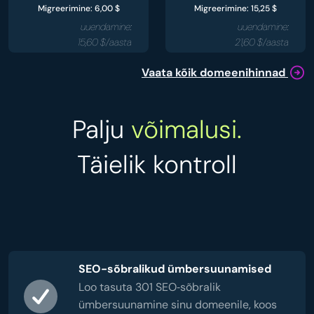
Migreerimine: 6,00 $
Migreerimine: 15,25 $
uuendamine:
uuendamine:
15,60 $/aasta
21,60 $/aasta
Vaata kõik domeenihinnad
Palju
võimalusi.
Täielik kontroll
SEO-sõbralikud ümbersuunamised
Loo tasuta 301 SEO‑sõbralik
ümbersuunamine sinu domeenile, koos