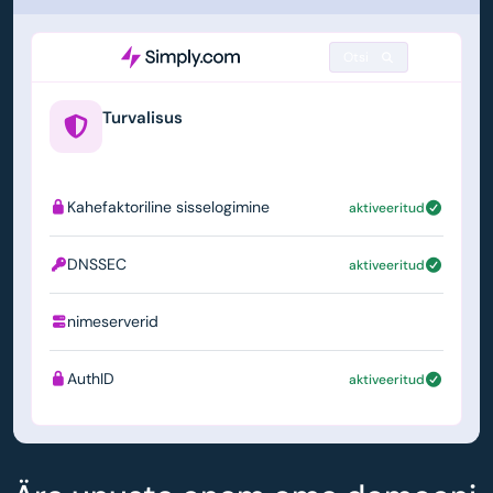
Otsi
Turvalisus
example.us
Kahefaktoriline sisselogimine
aktiveeritud
DNSSEC
aktiveeritud
nimeserverid
ns1.simply.com
AuthID
aktiveeritud