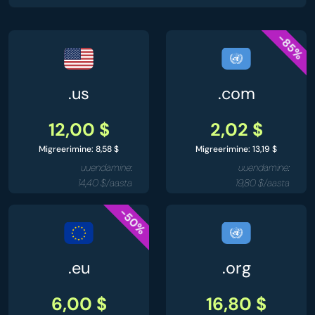
-85%
.us
.com
12,00 $
2,02 $
Migreerimine: 8,58 $
Migreerimine: 13,19 $
uuendamine:
uuendamine:
14,40 $/aasta
19,80 $/aasta
-50%
.eu
.org
6,00 $
16,80 $