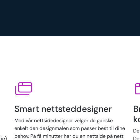
Smart nettsteddesigner
B
k
Med vår nettsidedesigner velger du ganske
enkelt den designmalen som passer best til dine
De
behov. På få minutter har du en nettside på nett
kje)
Der