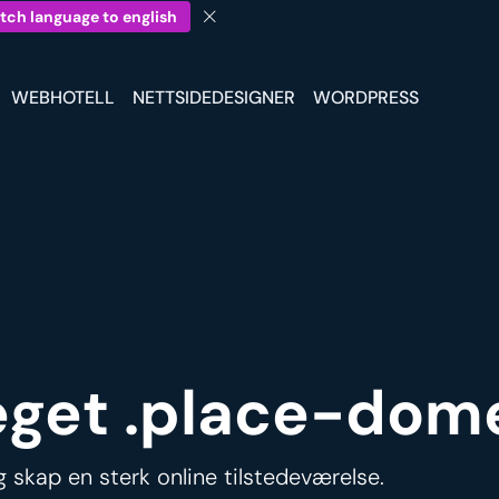
tch language to english
WEBHOTELL
NETTSIDEDESIGNER
WORDPRESS
 eget .place-dom
 skap en sterk online tilstedeværelse.