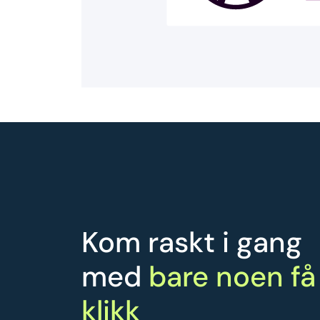
Kom raskt i gang
med
bare noen få
klikk