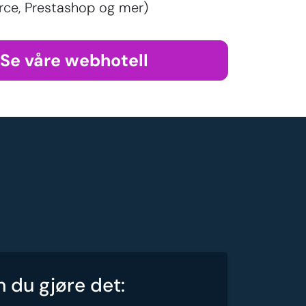
e, Prestashop og mer)
Se våre webhotell
n du gjøre det: