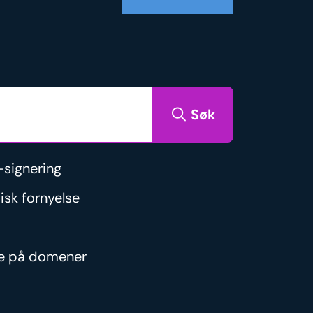
Søk
signering
isk fornyelse
re på domener