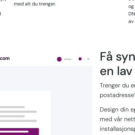
med alt du trenger.
og
l
DN
av
Få syn
en lav
Trenger du en
postadresse?
Design din e
med vår netts
installasjon