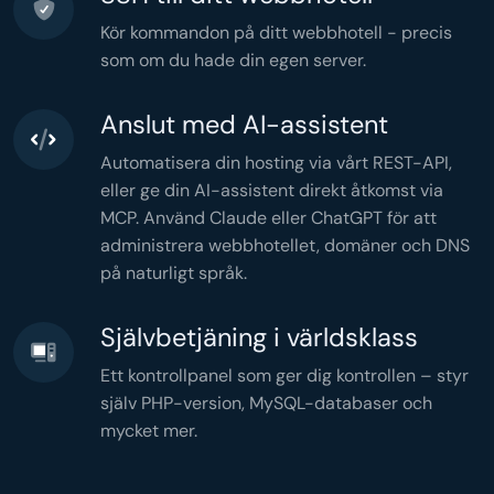
$headers
  );

Kör kommandon på ditt webbhotell - precis
}

$stats
 = [

som om du hade din egen server.
'total'
 => 
count
(
$users
),

'active'
 => 
count
(
$active
),

'months'
 => 
count
(
$grouped
),

'memory'
 => 
memory_get_peak_usage
(),

'time'
 => 
microtime
(
true
),

Anslut med AI-assistent
];

header
(
'Content-Type: application/json'
header
(
'Cache-Control: no-store'
Automatisera din hosting via vårt REST-API,
echo
json_encode
(
$stats
,

JSON_PRETTY_PRINT
eller ge din AI-assistent direkt åtkomst via
);
MCP. Använd Claude eller ChatGPT för att
administrera webbhotellet, domäner och DNS
på naturligt språk.
Självbetjäning i världsklass
Ett kontrollpanel som ger dig kontrollen – styr
själv PHP-version, MySQL-databaser och
mycket mer.