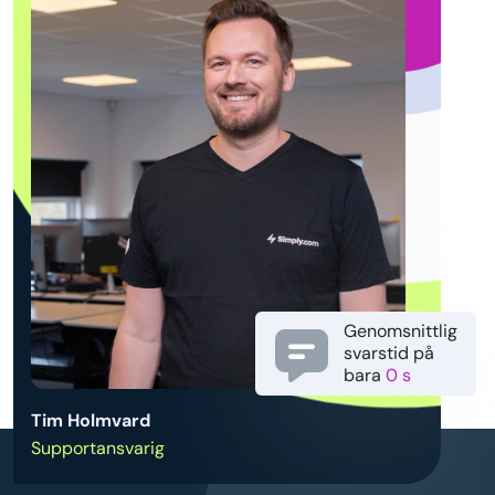
Genomsnittlig
svarstid på
bara
0 s
Tim Holmvard
Supportansvarig