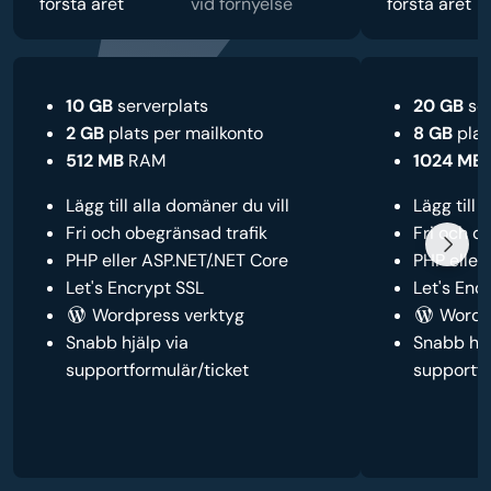
första året
vid förnyelse
första året
10 GB
serverplats
20 GB
ser
2 GB
plats per mailkonto
8 GB
plat
512 MB
RAM
1024 MB
Lägg till alla domäner du vill
Lägg till 
Fri och obegränsad trafik
Fri och o
PHP eller ASP.NET/.NET Core
PHP eller
Let's Encrypt SSL
Let's Enc
Wordpress verktyg
Wordpr
Snabb hjälp via
Snabb hjä
supportformulär/ticket
supportfo