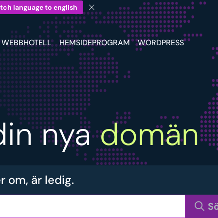
tch language to english
WEBBHOTELL
HEMSIDEPROGRAM
WORDPRESS
din nya
domän
om, är ledig.
S