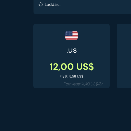
Laddar...
.us
12,00 US$
Flytt: 8,58 US$
Förnyelse: 14,40 US$/år