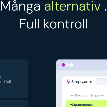
Många
alternativ
.
Full kontroll
g
ed full
Sök
-- Peka domän på --
Squarespace