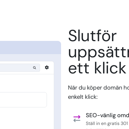
Slutför
uppsätt
ett klick
När du köper domän ho
enkelt klick:
SEO-vänlig omdi
Ställ in en gratis 3