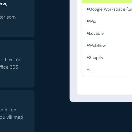
low,
Google Workspace (Gm
ster som
Wix
Lovable
Webflow
Shopify
 t.ex. för
fice 365
...
 till en
du vill med