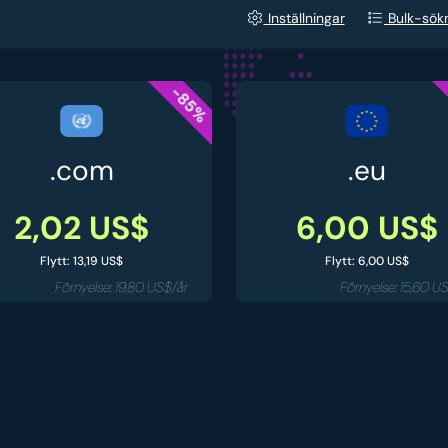
Inställningar
Bulk-sök
-85%
.com
.eu
2,02 US$
6,00 US$
Flytt: 13,19 US$
Flytt: 6,00 US$
Förnyelse: 19,80 US$/år
Förnyelse: 15,60 U