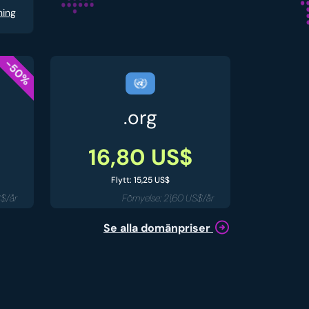
ning
-50%
.org
16,80 US$
Flytt: 15,25 US$
S$/år
Förnyelse: 21,60 US$/år
Se alla domänpriser