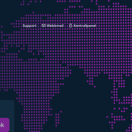
Support
Webbmail
Kontrollpanel
ök