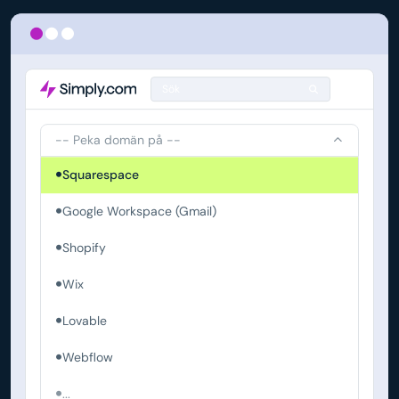
Sök
-- Peka domän på --
Squarespace
Google Workspace (Gmail)
Shopify
Wix
Lovable
Webflow
...