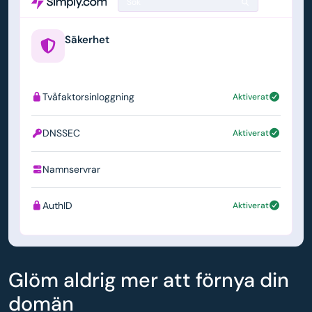
Sök
Säkerhet
example.us
Tvåfaktorsinloggning
Aktiverat
DNSSEC
Aktiverat
Namnservrar
ns1.simply.com
AuthID
Aktiverat
Glöm aldrig mer att förnya din
domän