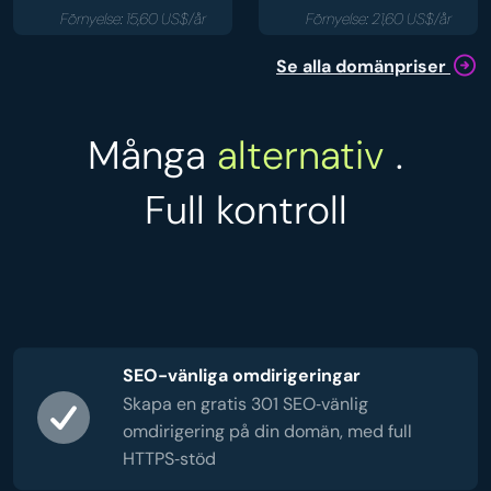
Förnyelse: 15,60 US$/år
Förnyelse: 21,60 US$/år
Se alla domänpriser
Många
alternativ
.
Full kontroll
SEO-vänliga omdirigeringar
Skapa en gratis 301 SEO‑vänlig
omdirigering på din domän, med full
HTTPS‑stöd