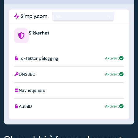
Søk
Sikkerhet
example.us
To-faktor pålogging
Aktivert
DNSSEC
Aktivert
Navnetjenere
ns1.simply.com
AuthID
Aktivert