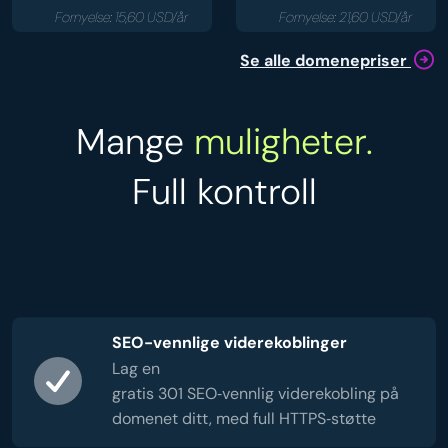
Fornyelse: 15,60 USD/år
Fornyelse: 21,60 USD/år
Se alle domenepriser
Mange
muligheter.
Full kontroll
SEO-vennlige viderekoblinger
Lag en
gratis 301 SEO‑vennlig viderekobling på
domenet ditt, med full HTTPS‑støtte