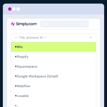
Søk
-- Pek domene til --
Wix
Shopify
Squarespace
Google Workspace (Gmail)
Webflow
Lovable
...