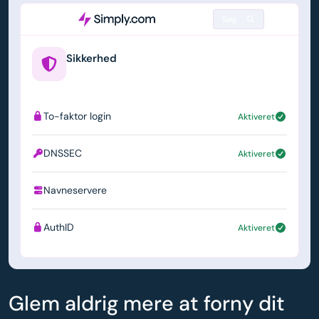
Søg
Sikkerhed
example.us
To-faktor login
Aktiveret
DNSSEC
Aktiveret
Navneservere
ns1.simply.com
AuthID
Aktiveret
Glem aldrig mere at forny dit