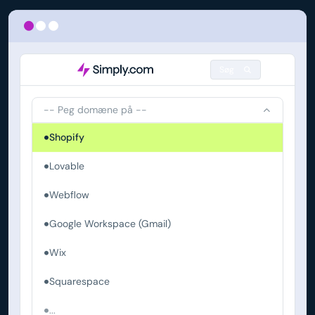
Søg
-- Peg domæne på --
Shopify
Lovable
Webflow
Google Workspace (Gmail)
Wix
Squarespace
...