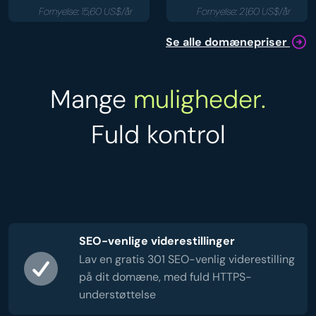
Fornyelse: 15,60 US$/år
Fornyelse: 21,60 US$/år
Se alle domænepriser
Mange
muligheder.
Fuld kontrol
SEO-venlige viderestillinger
Lav en gratis 301 SEO-venlig viderestilling
på dit domæne, med fuld HTTPS-
understøttelse